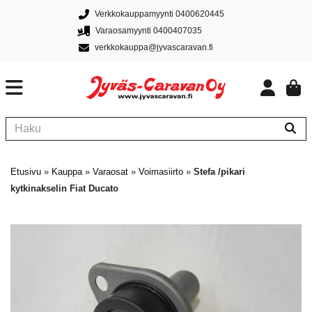
Verkkokauppamyynti 0400620445
Varaosamyynti 0400407035
verkkokauppa@jyvascaravan.fi
Etusivu
»
Kauppa
»
Varaosat
»
Voimasiirto
»
Stefa /pikari
kytkinakselin Fiat Ducato