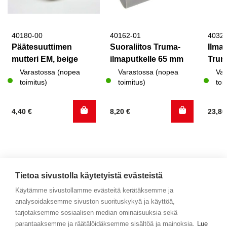
40180-00
40162-01
4032
Päätesuuttimen
Suoraliitos Truma-
Ilma
mutteri EM, beige
ilmaputkelle 65 mm
Trum
Varastossa (nopea
Varastossa (nopea
Var
toimitus)
toimitus)
toi
4,40
€
8,20
€
23,8
Tietoa sivustolla käytetyistä evästeistä
Käytämme sivustollamme evästeitä kerätäksemme ja
analysoidaksemme sivuston suorituskykyä ja käyttöä,
Yhteystiedot
tarjotaksemme sosiaalisen median ominaisuuksia sekä
parantaaksemme ja räätälöidäksemme sisältöä ja mainoksia.
Lue