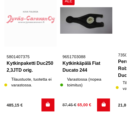
ALE
7350
5801407375
9651703088
Peru
Kytkinpaketti Duc250
Kytkinkäpälä Fiat
Robo
2,3JTD orig.
Ducato 244
Duca
Tilaustuote, tuotetta ei
Varastossa (nopea
Til
varastossa.
toimitus)
var
Alkuperäinen
Nykyinen
87,45
€
65,00
€
485,15
€
21,8
hinta
hinta
oli:
on:
87,45 €.
65,00 €.