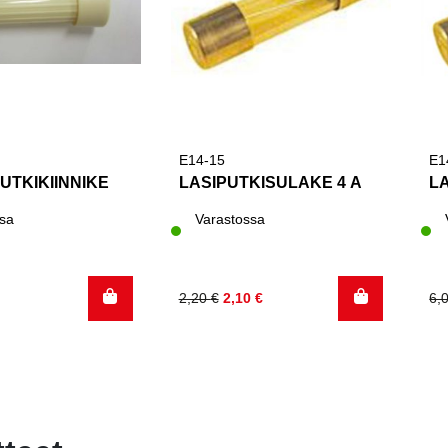
E14-15
E1
UTKIKIINNIKE
LASIPUTKISULAKE 4 A
L
sa
Varastossa
Alkuperäinen
Nykyinen
Al
Ny
2,20
€
2,10
€
6,
hinta
hinta
hi
hi
oli:
on:
oli
on
2,20 €.
2,10 €.
6,
5,