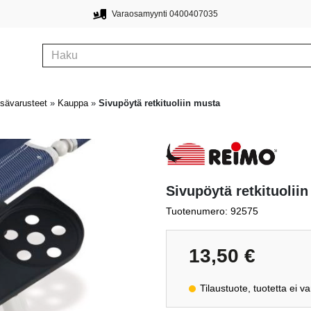
Varaosamyynti 0400407035
lisävarusteet
»
Kauppa
»
Sivupöytä retkituoliin musta
Sivupöytä retkituolii
Tuotenumero: 92575
13,50
€
Tilaustuote, tuotetta ei v