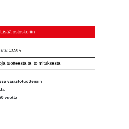
Lisää ostoskoriin
jalta:
13,50
€
oja tuotteesta tai toimituksesta
ssä varastotuotteisiin
tta
50 vuotta