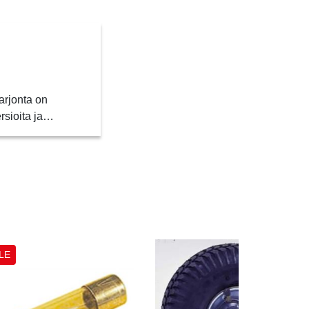
arjonta on
ersioita ja…
LE