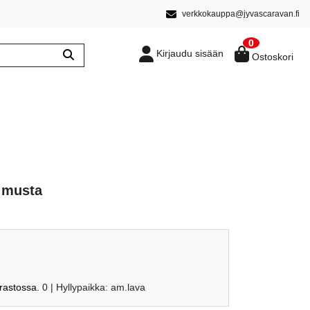
verkkokauppa@jyvascaravan.fi
0
Kirjaudu sisään
Ostoskori
n musta
arastossa.
0
| Hyllypaikka: am.lava