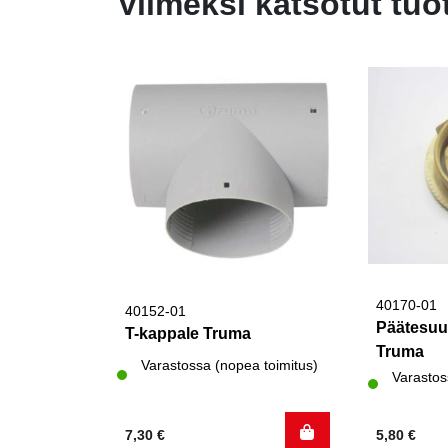
Viimeksi katsotut tuo
40170-01
40152-01
Päätesuu
T-kappale Truma
Truma
Varastossa (nopea toimitus)
Varastos
7,30
€
5,80
€