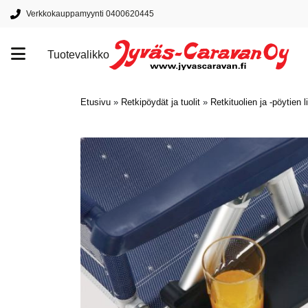
Verkkokauppamyynti 0400620445
Tuotevalikko
Tuotemerkit
Etusivu
»
Retkipöydät ja tuolit
»
Retkituolien ja -pöytien 