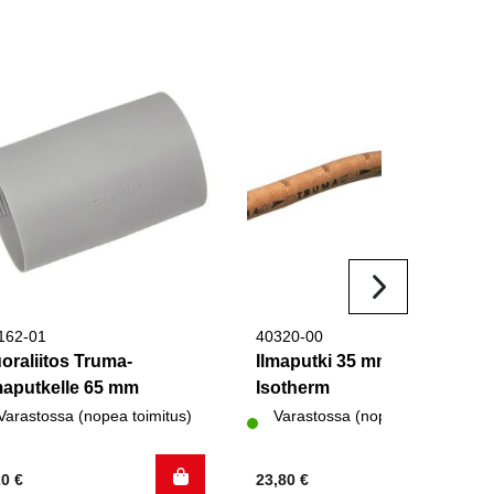
162-01
40320-00
oraliitos Truma-
Ilmaputki 35 mm Trumatic
maputkelle 65 mm
Isotherm
Varastossa (nopea toimitus)
Varastossa (nopea toimitus)
20
€
23,80
€