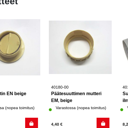
tteet
40180-00
40
tin EN beige
Päätesuuttimen mutteri
Su
EM, beige
il
sa (nopea toimitus)
Varastossa (nopea toimitus)
4,40
€
8,