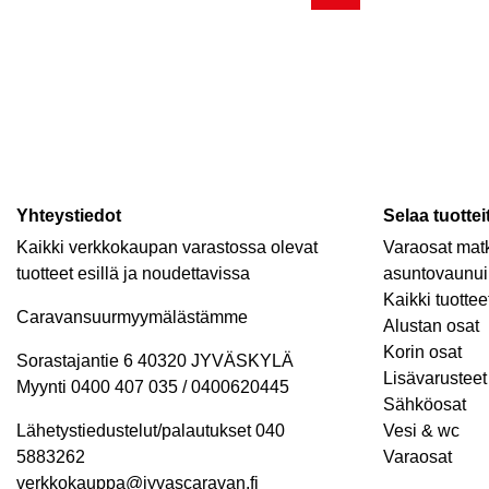
Yhteystiedot
Selaa tuottei
Kaikki verkkokaupan varastossa olevat
Varaosat matk
tuotteet esillä ja noudettavissa
asuntovaunui
Kaikki tuottee
Caravansuurmyymälästämme
Alustan osat
Korin osat
Sorastajantie 6 40320 JYVÄSKYLÄ
Lisävarusteet 
Myynti 0400 407 035 / 0400620445
Sähköosat
Lähetystiedustelut/palautukset 040
Vesi & wc
5883262
Varaosat
verkkokauppa@jyvascaravan.fi