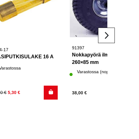
91397
4-17
Nokkapyörä ilmakumip.
ASIPUTKISULAKE 16 A
260×85 mm
Varastossa
Varastossa (nopea toimitus)
kuperäinen
kyinen
00
€
5,30
€
38,00
€
nta
nta
:
:
00 €.
30 €.