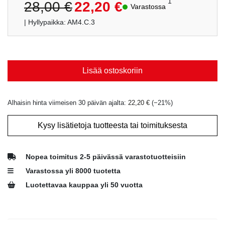
Alkuperäinen
Nykyinen
1
28,00
€
22,20
€
Varastossa
hinta
hinta
| Hyllypaikka: AM4.C.3
oli:
on:
28,00 €.
22,20 €.
Lisää ostoskoriin
Alhaisin hinta viimeisen 30 päivän ajalta:
22,20
€
(−
21
%)
Kysy lisätietoja tuotteesta tai toimituksesta
Nopea toimitus 2-5 päivässä varastotuotteisiin
Varastossa yli 8000 tuotetta
Luotettavaa kauppaa yli 50 vuotta