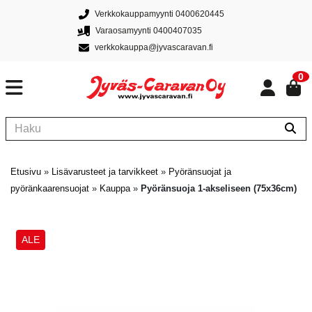
Verkkokauppamyynti 0400620445
Varaosamyynti 0400407035
verkkokauppa@jyvascaravan.fi
0
Etusivu
»
Lisävarusteet ja tarvikkeet
»
Pyöränsuojat ja
pyöränkaarensuojat
»
Kauppa
»
Pyöränsuoja 1-akseliseen (75x36cm)
ALE