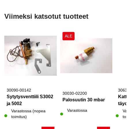
Viimeksi katsotut tuotteet
ALE
30090-00142
3063
30030-02200
Sytytysventtiili S3002
Katto
Palosuutin 30 mbar
ja 5002
täyde
Varastossa
Varastossa (nopea
Var
toimitus)
toi