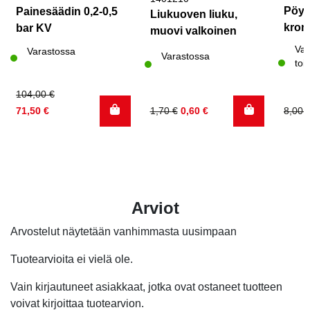
Pöyd
Painesäädin 0,2-0,5
Liukuoven liuku,
kroma
bar KV
muovi valkoinen
Var
Varastossa
Varastossa
toi
Alkuperäinen
Nykyinen
104,00
€
hinta
hinta
Alkuperäinen
Nykyinen
Alku
Nyky
71,50
€
1,70
€
0,60
€
8,00
oli:
on:
hinta
hinta
hinta
hinta
104,00 €.
71,50 €.
oli:
on:
oli:
on:
1,70 €.
0,60 €.
8,00 
5,20 
Arviot
Arvostelut näytetään vanhimmasta uusimpaan
Tuotearvioita ei vielä ole.
Vain kirjautuneet asiakkaat, jotka ovat ostaneet tuotteen
voivat kirjoittaa tuotearvion.