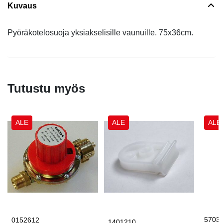
Kuvaus
Pyöräkotelosuoja yksiakselisille vaunuille. 75x36cm.
Tutustu myös
ALE
ALE
ALE
5703
0152612
1401210