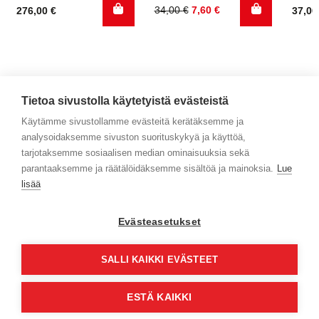
Alkuperäinen
Nykyinen
34,00
€
7,60
€
276,00
€
37,0
hinta
hinta
oli:
on:
34,00 €.
7,60 €.
Tietoa sivustolla käytetyistä evästeistä
Käytämme sivustollamme evästeitä kerätäksemme ja
analysoidaksemme sivuston suorituskykyä ja käyttöä,
Yhteystiedot
tarjotaksemme sosiaalisen median ominaisuuksia sekä
parantaaksemme ja räätälöidäksemme sisältöä ja mainoksia.
Lue
Selaa tuotteita
lisää
Verkkokauppa
Evästeasetukset
Maksa turvallisesti
SALLI KAIKKI EVÄSTEET
ESTÄ KAIKKI
© Jyväs-Caravan 2026