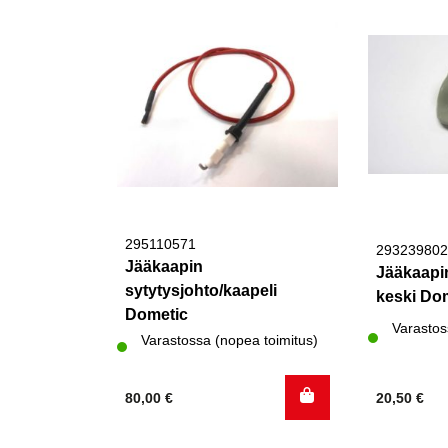
295110571
293239802
Jääkaapin
Jääkaapi
sytytysjohto/kaapeli
keski Do
Dometic
Varastos
Varastossa (nopea toimitus)
80,00
€
20,50
€