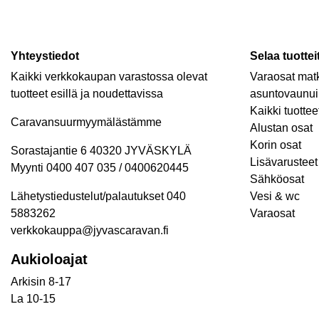
Yhteystiedot
Selaa tuottei
Kaikki verkkokaupan varastossa olevat
Varaosat matk
tuotteet esillä ja noudettavissa
asuntovaunui
Kaikki tuottee
Caravansuurmyymälästämme
Alustan osat
Korin osat
Sorastajantie 6 40320 JYVÄSKYLÄ
Lisävarusteet 
Myynti 0400 407 035 / 0400620445
Sähköosat
Lähetystiedustelut/palautukset 040
Vesi & wc
5883262
Varaosat
verkkokauppa@jyvascaravan.fi
Aukioloajat
Arkisin 8-17
La 10-15