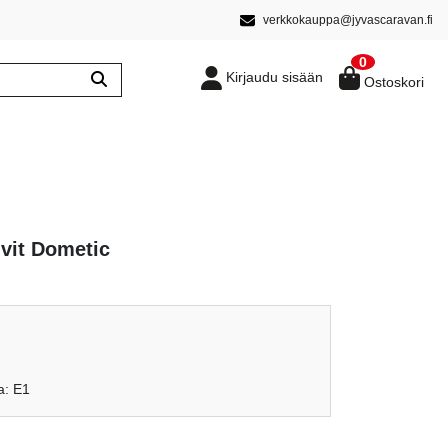
verkkokauppa@jyvascaravan.fi
0
Kirjaudu sisään
Ostoskori
uvit Dometic
a: E1