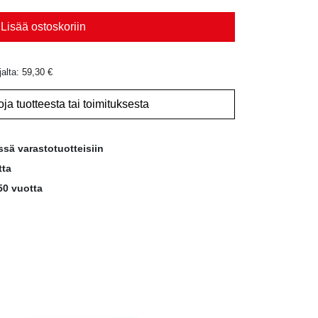
Lisää ostoskoriin
jalta:
59,30
€
oja tuotteesta tai toimituksesta
ssä varastotuotteisiin
tta
50 vuotta