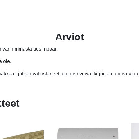
205,00 €.
120,00 €.
Arviot
än vanhimmasta uusimpaan
ä ole.
akkaat, jotka ovat ostaneet tuotteen voivat kirjoittaa tuotearvion
tteet