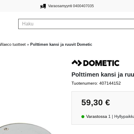
Varaosamyynti 0400407035
Waeco tuotteet
»
Polttimen kansi ja ruuvit Dometic
Polttimen kansi ja ru
Tuotenumero: 407144152
59,30
€
Varastossa
1
| Hyllypaikk