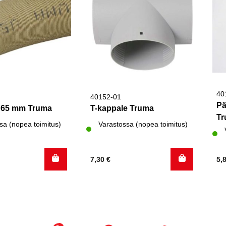
40
40152-01
Pä
i 65 mm Truma
T-kappale Truma
T
sa (nopea toimitus)
Varastossa (nopea toimitus)
7,30
€
5,