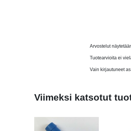
Arvostelut näytetä
Tuotearvioita ei viel
Vain kirjautuneet asi
Viimeksi katsotut tuo