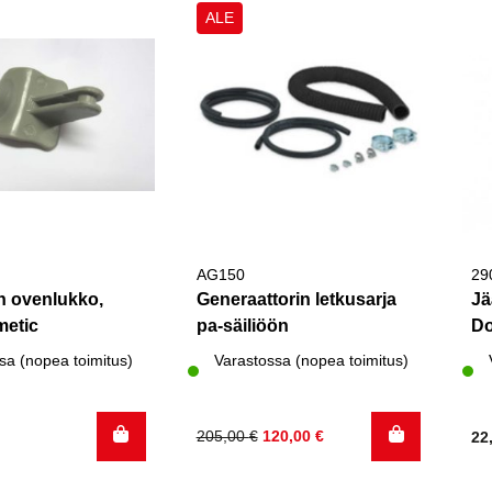
ALE
AG150
29
n ovenlukko,
Generaattorin letkusarja
Jä
metic
pa-säiliöön
Do
sa (nopea toimitus)
Varastossa (nopea toimitus)
Alkuperäinen
Nykyinen
205,00
€
120,00
€
22
hinta
hinta
oli:
on: