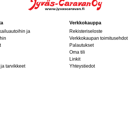
ta
Verkkokauppa
ailuautoihin ja
Rekisteriseloste
hin
Verkkokaupan toimitusehdot
t
Palautukset
Oma tili
Linkit
ja tarvikkeet
Yhteystiedot