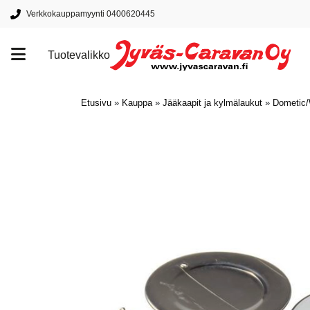
Verkkokauppamyynti 0400620445
Tuotevalikko
Tuotemerkit
Etusivu
»
Kauppa
»
Jääkaapit ja kylmälaukut
»
Dometic/