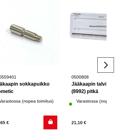
0559401
0500808
äkaapin sokkapuikko
Jääkaapin talvisuoja 130
metic
(8992) pitkä
Varastossa (nopea toimitus)
Varastossa (nopea toimitus)
,65
€
21,10
€