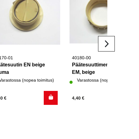
170-01
40180-00
ätesuutin EN beige
Päätesuuttimen mutteri
ruma
EM, beige
Varastossa (nopea toimitus)
Varastossa (nopea toimitus)
80
€
4,40
€