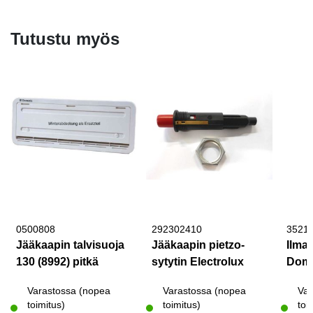
Tutustu myös
0500808
292302410
3521
Jääkaapin talvisuoja
Jääkaapin pietzo-
Ilman
130 (8992) pitkä
sytytin Electrolux
Dome
Varastossa (nopea
Varastossa (nopea
Var
toimitus)
toimitus)
toi