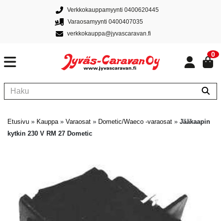
Verkkokauppamyynti 0400620445
Varaosamyynti 0400407035
verkkokauppa@jyvascaravan.fi
0
Etusivu
»
Kauppa
»
Varaosat
»
Dometic/Waeco -varaosat
»
Jääkaapin
kytkin 230 V RM 27 Dometic