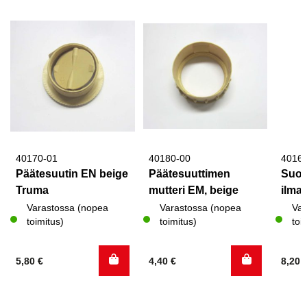
40170-01
40180-00
4016
Päätesuutin EN beige
Päätesuuttimen
Suor
Truma
mutteri EM, beige
ilma
Varastossa (nopea
Varastossa (nopea
Var
toimitus)
toimitus)
toi
5,80
€
4,40
€
8,20