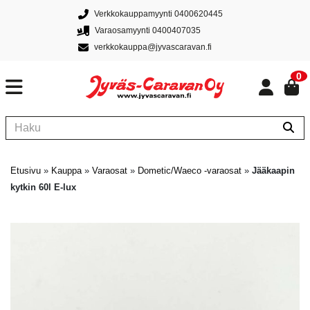
Verkkokauppamyynti 0400620445
Varaosamyynti 0400407035
verkkokauppa@jyvascaravan.fi
0
Etusivu
»
Kauppa
»
Varaosat
»
Dometic/Waeco -varaosat
»
Jääkaapin
kytkin 60l E-lux