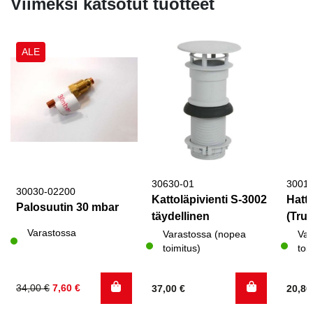
Viimeksi katsotut tuotteet
ALE
30630-01
3001
30030-02200
Kattoläpivienti S-3002
Hattu
Palosuutin 30 mbar
täydellinen
(Trum
Varastossa
Varastossa (nopea
Var
toimitus)
toi
Alkuperäinen
Nykyinen
34,00
€
7,60
€
37,00
€
20,8
hinta
hinta