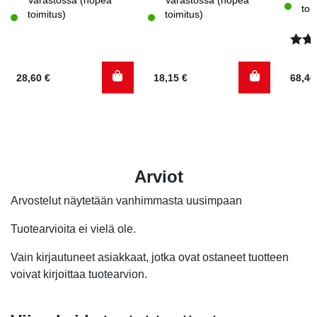
Varastossa (nopea
Varastossa (nopea
toi
toimitus)
toimitus)
Arvo
tuott
28,60
€
18,15
€
68,4
4.00
/
Arviot
Arvostelut näytetään vanhimmasta uusimpaan
Tuotearvioita ei vielä ole.
Vain kirjautuneet asiakkaat, jotka ovat ostaneet tuotteen
voivat kirjoittaa tuotearvion.