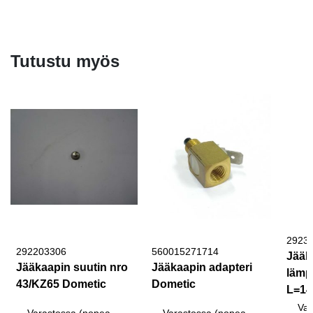
Tutustu myös
2923
292203306
560015271714
Jääk
Jääkaapin suutin nro
Jääkaapin adapteri
lämp
43/KZ65 Dometic
Dometic
L=1
Var