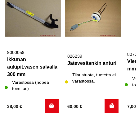
9000059
8070
826239
Ikkunan
Viemä
Jätevesitankin anturi
aukipit.vasen salvalla
mm 
300 mm
Tilaustuote, tuotetta ei
Var
varastossa.
Varastossa (nopea
toi
toimitus)
38,00
€
60,00
€
7,00