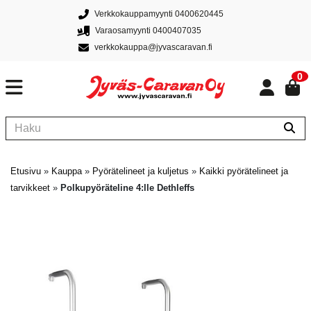
Verkkokauppamyynti 0400620445
Varaosamyynti 0400407035
verkkokauppa@jyvascaravan.fi
0
Etusivu
»
Kauppa
»
Pyörätelineet ja kuljetus
»
Kaikki pyörätelineet ja
tarvikkeet
»
Polkupyöräteline 4:lle Dethleffs