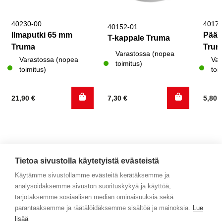
40230-00
4017
40152-01
Ilmaputki 65 mm
Päät
T-kappale Truma
Truma
Tru
Varastossa (nopea
Varastossa (nopea
Var
toimitus)
toimitus)
toi
21,90
€
7,30
€
5,80
Tietoa sivustolla käytetyistä evästeistä
Käytämme sivustollamme evästeitä kerätäksemme ja
analysoidaksemme sivuston suorituskykyä ja käyttöä,
Yhteystiedot
tarjotaksemme sosiaalisen median ominaisuuksia sekä
parantaaksemme ja räätälöidäksemme sisältöä ja mainoksia.
Lue
Selaa tuotteita
lisää