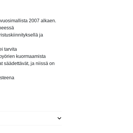
 vuosimallista 2007 alkaen.
ineessä
stuskiinnityksellä ja
i tarvita
upyörien kuormaamista
t säädettävät, ja niissä on
usteena