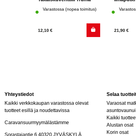
Varastossa (nopea toimitus)
Varastos
12,10
€
21,90
€
Yhteystiedot
Selaa tuottei
Kaikki verkkokaupan varastossa olevat
Varaosat matk
tuotteet esillä ja noudettavissa
asuntovaunui
Kaikki tuottee
Caravansuurmyymälästämme
Alustan osat
Korin osat
Sorastajantie 6 40320 JYVÄSKYLÄ