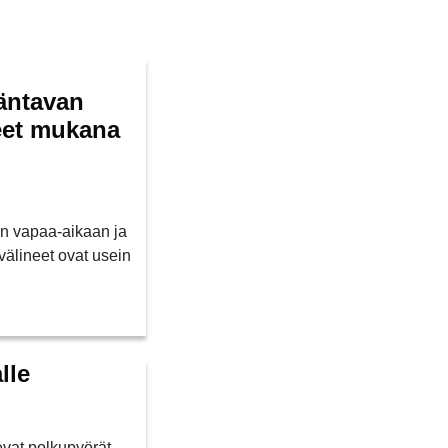
äntavan
eet mukana
an vapaa-aikaan ja
älineet ovat usein
lle
vat polkupyörät