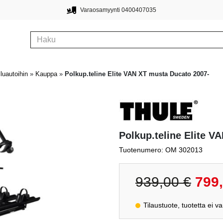
Varaosamyynti 0400407035
luautoihin
»
Kauppa
»
Polkup.teline Elite VAN XT musta Ducato 2007-
Polkup.teline Elite V
Tuotenumero: OM 302013
Alkupe
939,00
€
799
hinta
oli:
Tilaustuote, tuotetta ei v
939,00 