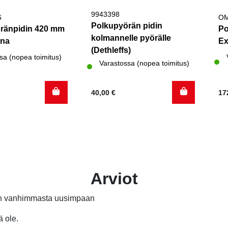
9943398
6
OM
Polkupyörän pidin
ränpidin 420 mm
Po
kolmannelle pyörälle
hna
Ex
(Dethleffs)
sa (nopea toimitus)
Varastossa (nopea toimitus)
40,00
€
17
Arviot
än vanhimmasta uusimpaan
ä ole.