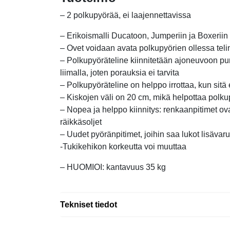
– 2 polkupyörää, ei laajennettavissa
– Erikoismalli Ducatoon, Jumperiin ja Boxeriin
– Ovet voidaan avata polkupyörien ollessa tel
– Polkupyöräteline kiinnitetään ajoneuvoon puri
liimalla, joten porauksia ei tarvita
– Polkupyöräteline on helppo irrottaa, kun sitä e
– Kiskojen väli on 20 cm, mikä helpottaa polk
– Nopea ja helppo kiinnitys: renkaanpitimet ova
räikkäsoljet
– Uudet pyöränpitimet, joihin saa lukot lisävar
-Tukikehikon korkeutta voi muuttaa
– HUOMIOI: kantavuus 35 kg
Tekniset tiedot