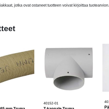
akkaat, jotka ovat ostaneet tuotteen voivat kirjoittaa tuotearvion
tteet
40
40152-01
Pä
i 65 mm Truma
T-kappale Truma