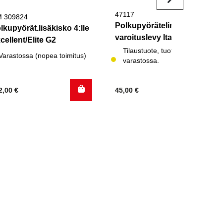
47117
 309824
Polkupyörätelineen
lkupyörät.lisäkisko 4:lle
varoituslevy Italia
cellent/Elite G2
Tilaustuote, tuotetta ei
Varastossa (nopea toimitus)
varastossa.
2,00
€
45,00
€