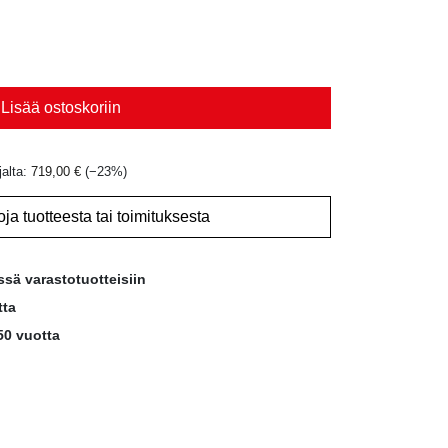
Lisää ostoskoriin
jalta:
719,00
€
(−
23
%)
oja tuotteesta tai toimituksesta
ssä varastotuotteisiin
tta
50 vuotta