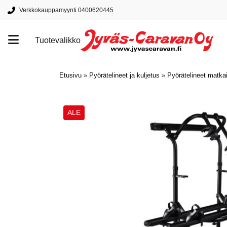
Verkkokauppamyynti 0400620445
Tuotevalikko
Tuotemerkit
Etusivu
»
Pyörätelineet ja kuljetus
»
Pyörätelineet matkai
ALE