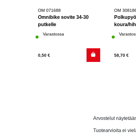
OM 071688
OM 30818
Omnibike sovite 34-30
Polkupyö
putkelle
koura/hi
Varastossa
Varastos
0,50
€
58,70
€
Arvostelut näytetä
Tuotearvioita ei viel