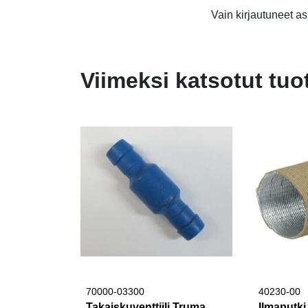
Vain kirjautuneet asi
Viimeksi katsotut tuo
70000-03300
40230-00
Takaiskuventtiili Truma
Ilmaputk