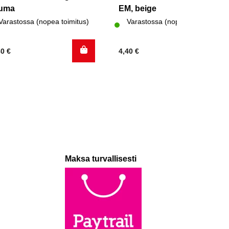
ruma
EM, beige
Varastossa (nopea toimitus)
Varastossa (nopea toimitus)
80
€
4,40
€
Maksa turvallisesti