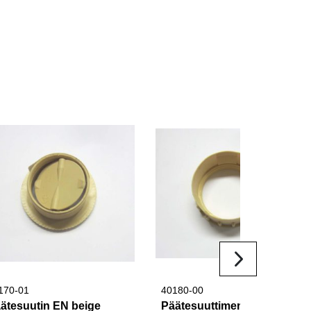
.
170-01
40180-00
ätesuutin EN beige
Päätesuuttimen mutteri