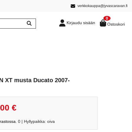
verkkokauppa@jyvascaravan.fi
0
Kirjaudu sisään
Ostoskori
AN XT musta Ducato 2007-
räinen
Nykyinen
,00
€
hinta
on:
arastossa.
0
| Hyllypaikka: oiva
€.
799,00 €.