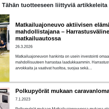
Tähän tuotteeseen liittyviä artikkeleita
Matkailuajoneuvo aktiivisen eläm
mahdollistajana – Harrastusvälin
matkailuautossa
26.3.2026
Matkailuajoneuvon hankinta on usein investointi oma
mahdollisuuteen harrastaa laadukkaammin. Harrastusv
arvokkaita ja vaativat huoltoa, suojaa sekä…
Polkupyörät mukaan caravanloma
7.1.2023
Polkupyörät mukaan Matkailuajoneuvossa mukana ole