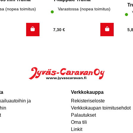
T
sa (nopea toimitus)
Varastossa (nopea toimitus)
7,30
€
5,
ta
Verkkokauppa
ailuautoihin ja
Rekisteriseloste
hin
Verkkokaupan toimitusehdot
t
Palautukset
Oma tili
Linkit