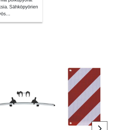
ksia. Sähköpyörien
myös…