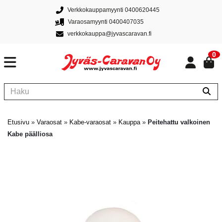
Verkkokauppamyynti 0400620445
Varaosamyynti 0400407035
verkkokauppa@jyvascaravan.fi
0
Etusivu
»
Varaosat
»
Kabe-varaosat
»
Kauppa
»
Peitehattu valkoinen
Kabe päälliosa