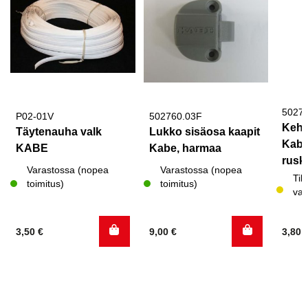
50270
P02-01V
502760.03F
Kehy
Täytenauha valk
Lukko sisäosa kaapit
Kabe
KABE
Kabe, harmaa
rusk
Varastossa (nopea
Varastossa (nopea
Til
toimitus)
toimitus)
var
3,50
€
9,00
€
3,80