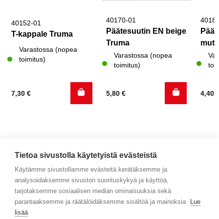
40170-01
4018
40152-01
Päätesuutin EN beige
Päät
T-kappale Truma
Truma
mutt
Varastossa (nopea
Varastossa (nopea
Var
toimitus)
toimitus)
toi
7,30
€
5,80
€
4,40
Tietoa sivustolla käytetyistä evästeistä
Käytämme sivustollamme evästeitä kerätäksemme ja
analysoidaksemme sivuston suorituskykyä ja käyttöä,
Yhteystiedot
tarjotaksemme sosiaalisen median ominaisuuksia sekä
parantaaksemme ja räätälöidäksemme sisältöä ja mainoksia.
Lue
Selaa tuotteita
lisää