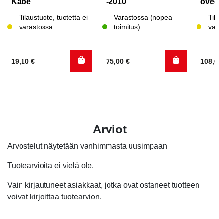
Kabe
-2010
ovee
Tilaustuote, tuotetta ei
Varastossa (nopea
Til
varastossa.
toimitus)
var
19,10
€
75,00
€
108,
Arviot
Arvostelut näytetään vanhimmasta uusimpaan
Tuotearvioita ei vielä ole.
Vain kirjautuneet asiakkaat, jotka ovat ostaneet tuotteen
voivat kirjoittaa tuotearvion.