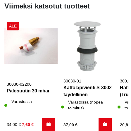
Viimeksi katsotut tuotteet
ALE
30630-01
3001
30030-02200
Kattoläpivienti S-3002
Hattu
Palosuutin 30 mbar
täydellinen
(Trum
Varastossa
Varastossa (nopea
Var
toimitus)
toi
Alkuperäinen
Nykyinen
34,00
€
7,60
€
37,00
€
20,8