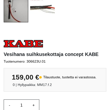
Vesihana suihkusekottaja concept KABE
Tuotenumero: 306623U.01
159,00
€
Tilaustuote, tuotetta ei varastossa.
0
| Hyllypaikka: MM17.f.2