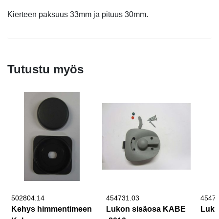
Kierteen paksuus 33mm ja pituus 30mm.
Tutustu myös
502804.14
454731.03
4547
Kehys himmentimeen
Lukon sisäosa KABE
Luko