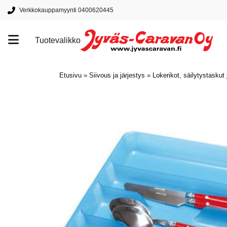
Verkkokauppamyynti 0400620445
Tuotevalikko
Tuotemerkit
Etusivu
»
Siivous ja järjestys
»
Lokerikot, säilytystaskut 