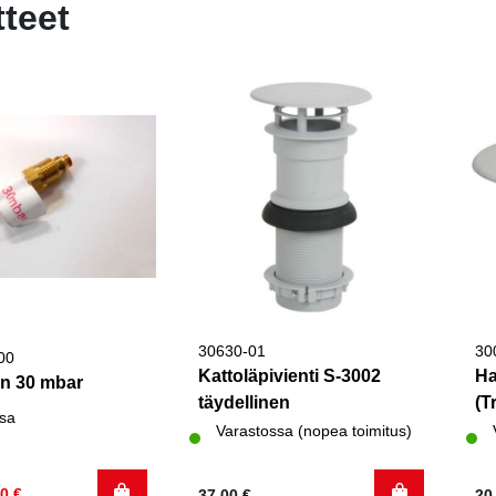
tteet
30630-01
30
00
Kattoläpivienti S-3002
Ha
in 30 mbar
täydellinen
(T
sa
Varastossa (nopea toimitus)
inen
60
€
37,00
€
20