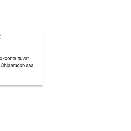
t
Kokoontaittuvat
n. Ohjaamoon saa