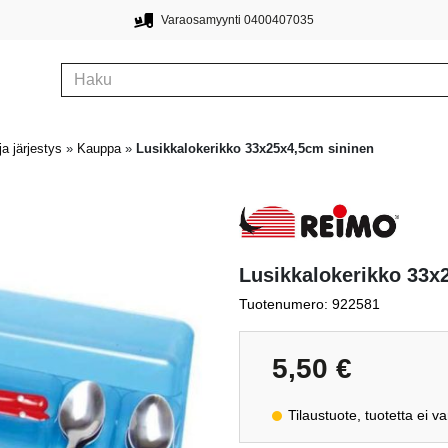
Varaosamyynti 0400407035
ja järjestys
»
Kauppa
»
Lusikkalokerikko 33x25x4,5cm sininen
Lusikkalokerikko 33x
Tuotenumero: 922581
5,50
€
Tilaustuote, tuotetta ei v