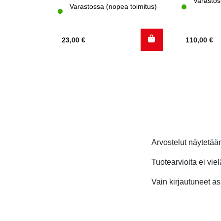
Varastos
Varastossa (nopea toimitus)
23,00
€
110,00
€
Arvostelut näytetä
Tuotearvioita ei viel
Vain kirjautuneet asi