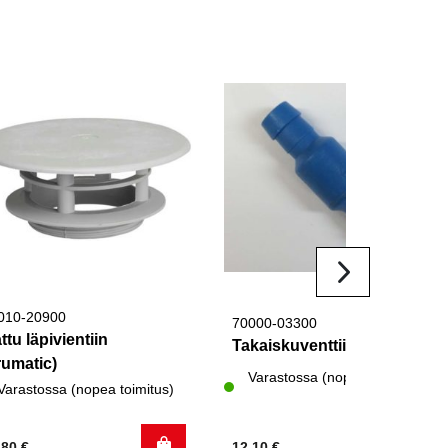
010-20900
70000-03300
ttu läpivientiin
Takaiskuventtiili Truma
rumatic)
Varastossa (nopea toimitus)
Varastossa (nopea toimitus)
,80
€
12,10
€