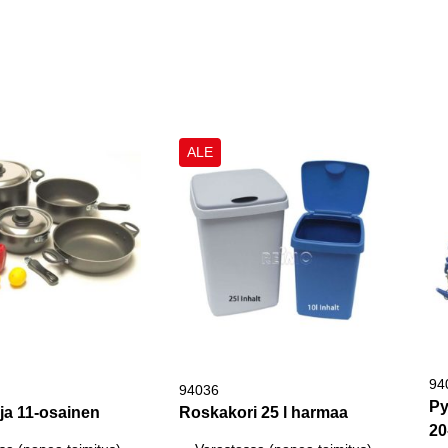
ALE
94
94036
Py
rja 11-osainen
Roskakori 25 l harmaa
20