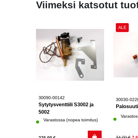
Viimeksi katsotut tuo
ALE
30090-00142
30030-022
Sytytysventtiili S3002 ja
Palosuut
5002
Varastos
Varastossa (nopea toimitus)
Alkuperä
Nykyinen
34,00
€
7,
276,00
€