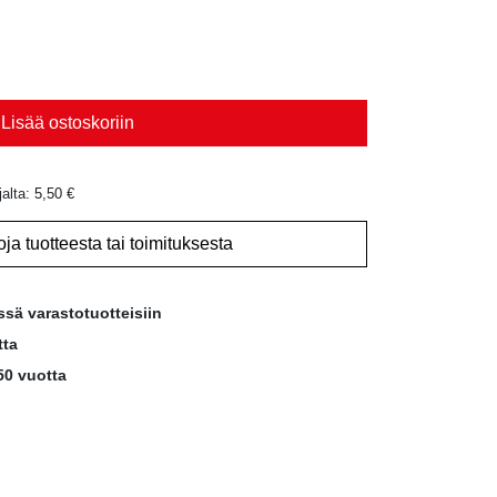
Lisää ostoskoriin
jalta:
5,50
€
oja tuotteesta tai toimituksesta
ssä varastotuotteisiin
tta
50 vuotta