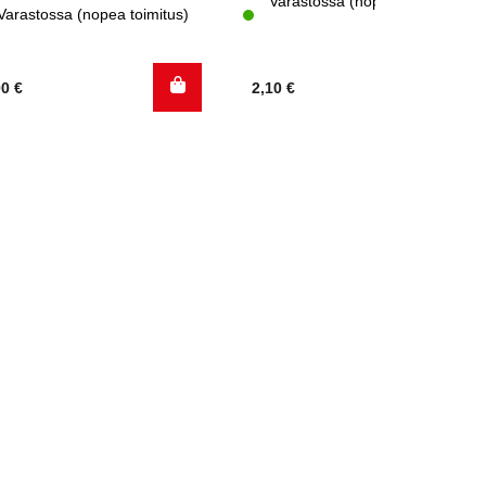
Varastossa (nopea toimitus)
Varastossa (nopea toimitus)
00
€
2,10
€
.