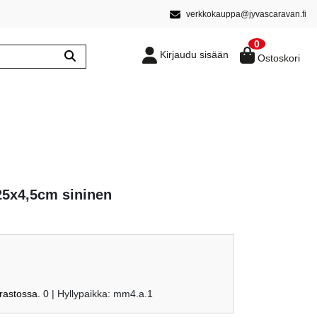
verkkokauppa@jyvascaravan.fi
0
Kirjaudu sisään
Ostoskori
25x4,5cm sininen
arastossa.
0
| Hyllypaikka: mm4.a.1