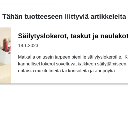
Tähän tuotteeseen liittyviä artikkeleita
Säilytyslokerot, taskut ja naulako
18.1.2023
Matkalla on usein tarpeen pienille säilytyslokeroille. 
kannelliset lokerot soveltuvat kaikkeen säilyttämisee
erilaisia mukitelineitä tai konsoleita ja apupöytiä…