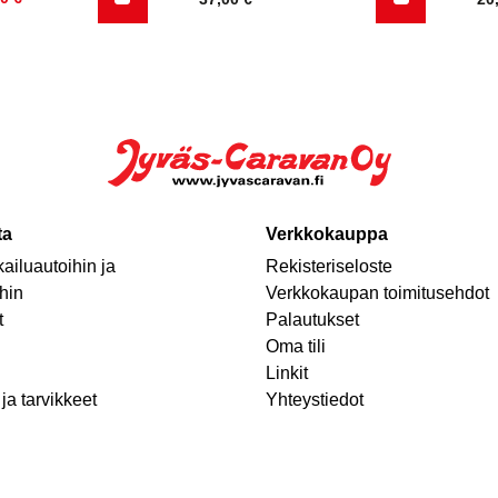
ta
Verkkokauppa
ailuautoihin ja
Rekisteriseloste
hin
Verkkokaupan toimitusehdot
t
Palautukset
Oma tili
Linkit
ja tarvikkeet
Yhteystiedot