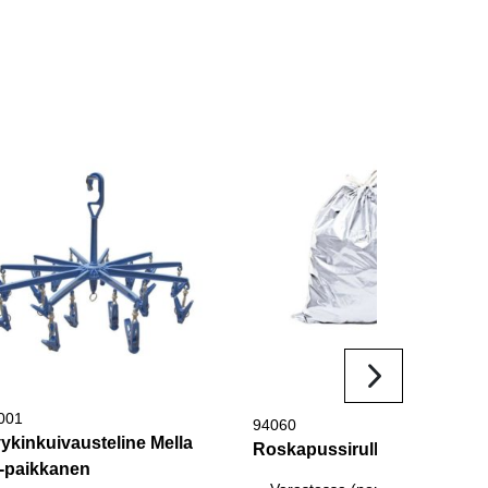
001
94060
ykinkuivausteline Mella
Roskapussirulla 50 l/25 kpl
-paikkanen