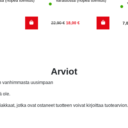
sa (nopea toimitus)
Varastossa (nopea toimitus)
Alkuperäinen
Nykyinen
22,90
€
18,00
€
7,
hinta
hinta
oli:
on:
22,90 €.
18,00 €.
Arviot
än vanhimmasta uusimpaan
ä ole.
akkaat, jotka ovat ostaneet tuotteen voivat kirjoittaa tuotearvion