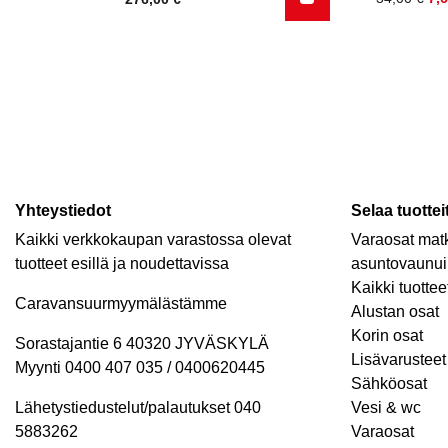
hinta
hinta
oli:
on:
34,00 €.
7,60 €.
Yhteystiedot
Selaa tuottei
Kaikki verkkokaupan varastossa olevat
Varaosat matk
tuotteet esillä ja noudettavissa
asuntovaunui
Kaikki tuottee
Caravansuurmyymälästämme
Alustan osat
Korin osat
Sorastajantie 6 40320 JYVÄSKYLÄ
Lisävarusteet 
Myynti 0400 407 035 / 0400620445
Sähköosat
Lähetystiedustelut/palautukset 040
Vesi & wc
5883262
Varaosat