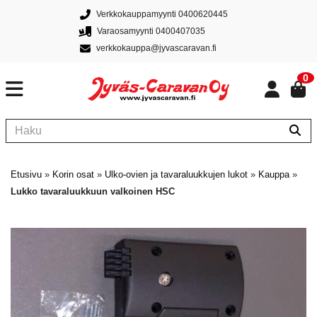
Verkkokauppamyynti 0400620445
Varaosamyynti 0400407035
verkkokauppa@jyvascaravan.fi
0
Etusivu
»
Korin osat
»
Ulko-ovien ja tavaraluukkujen lukot
»
Kauppa
»
Lukko tavaraluukkuun valkoinen HSC