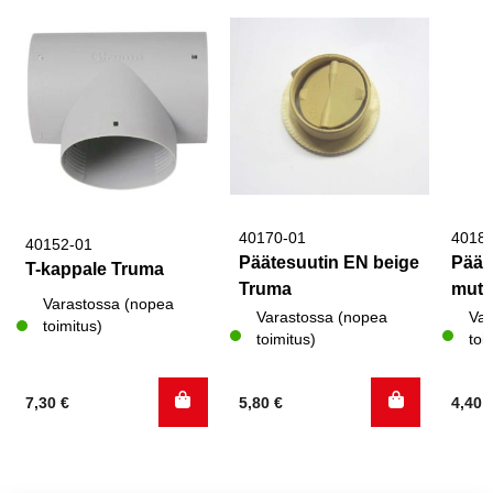
40170-01
4018
40152-01
Päätesuutin EN beige
Päät
T-kappale Truma
Truma
mutt
Varastossa (nopea
Varastossa (nopea
Var
toimitus)
toimitus)
toi
7,30
€
5,80
€
4,40