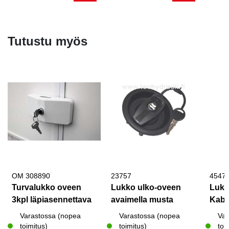
Tutustu myös
OM 308890
23757
4547
Turvalukko oveen
Lukko ulko-oveen
Lukk
3kpl läpiasennettava
avaimella musta
Kab
Varastossa (nopea
Varastossa (nopea
Var
toimitus)
toimitus)
toi