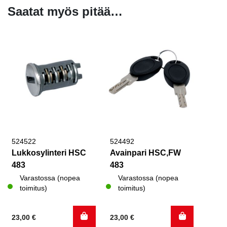
Saatat myös pitää…
524522
524492
Lukkosylinteri HSC
Avainpari HSC,FW
483
483
Varastossa (nopea
Varastossa (nopea
toimitus)
toimitus)
23,00
€
23,00
€