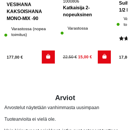
1000806
Suih
VESIHANA
Katkaisija 2-
1/2 k
KAKSOISHANA
nopeuksinen
MONO-MIX -90
Var
toi
Varastossa
Varastossa (nopea
toimitus)
Arvo
tuott
4.00
/
Alkuperäinen
Nykyinen
22,50
€
15,00
€
17,8
177,00
€
hinta
hinta
oli:
on:
22,50 €.
15,00 €.
Arviot
Arvostelut näytetään vanhimmasta uusimpaan
Tuotearvioita ei vielä ole.