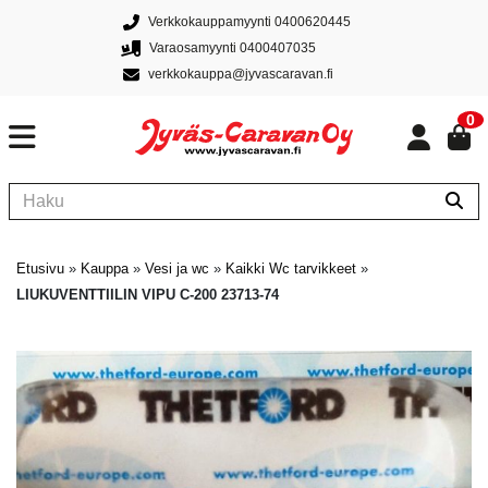
Verkkokauppamyynti 0400620445
Varaosamyynti 0400407035
verkkokauppa@jyvascaravan.fi
0
Etusivu
»
Kauppa
»
Vesi ja wc
»
Kaikki Wc tarvikkeet
»
LIUKUVENTTIILIN VIPU C-200 23713-74