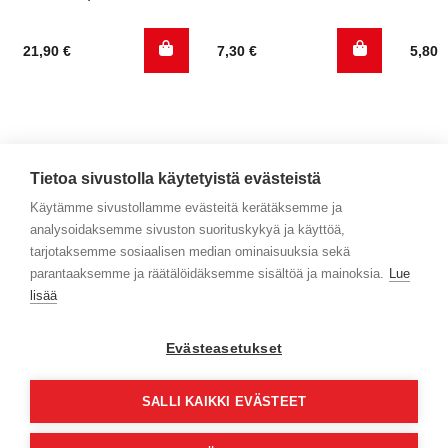
21,90
€
7,30
€
5,80
Tietoa sivustolla käytetyistä evästeistä
Käytämme sivustollamme evästeitä kerätäksemme ja
analysoidaksemme sivuston suorituskykyä ja käyttöä,
Yhteystiedot
tarjotaksemme sosiaalisen median ominaisuuksia sekä
parantaaksemme ja räätälöidäksemme sisältöä ja mainoksia.
Lue
Selaa tuotteita
lisää
Verkkokauppa
Evästeasetukset
Maksa turvallisesti
SALLI KAIKKI EVÄSTEET