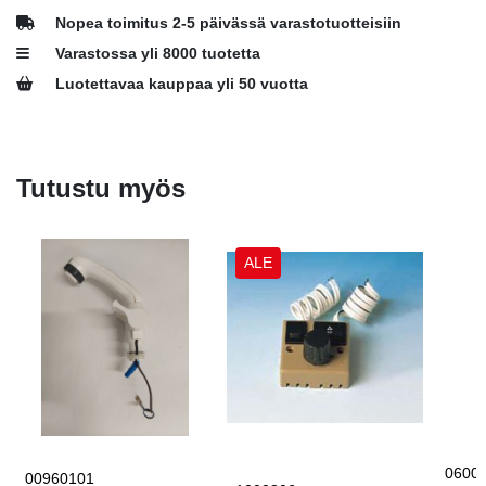
Nopea toimitus 2-5 päivässä varastotuotteisiin
Varastossa yli 8000 tuotetta
Luotettavaa kauppaa yli 50 vuotta
Tutustu myös
ALE
0600
00960101