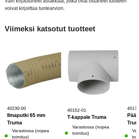
Vain kirjautuneet asiakkaat, jotka ovat ostaneet tuotteen
voivat kirjoittaa tuotearvion.
Viimeksi katsotut tuotteet
40230-00
4017
40152-01
Ilmaputki 65 mm
Päät
T-kappale Truma
Truma
Tru
Varastossa (nopea
Varastossa (nopea
Var
toimitus)
toimitus)
toi