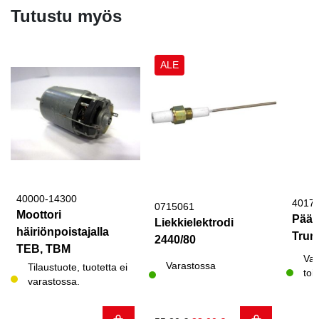
Tutustu myös
ALE
40000-14300
4017
0715061
Moottori
Päät
Liekkielektrodi
häiriönpoistajalla
Tru
2440/80
TEB, TBM
Var
Varastossa
Tilaustuote, tuotetta ei
toi
varastossa.