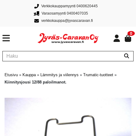
Verkkokauppamyynti 0400620445
Varaosamyynti 0400407035
verkkokauppa@jyvascaravan.fi
0
Etusivu
»
Kauppa
»
Lämmitys ja viilennys
»
Trumatic-tuotteet
»
Kiinnitysjousi 12/88 paloilmanot.