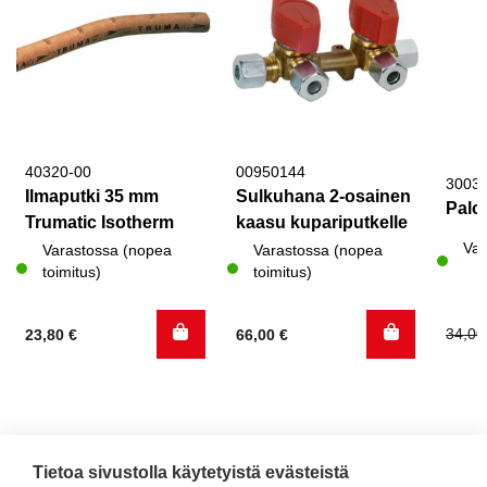
40320-00
00950144
3003
Ilmaputki 35 mm
Sulkuhana 2-osainen
Palo
Trumatic Isotherm
kaasu kupariputkelle
Var
Varastossa (nopea
Varastossa (nopea
toimitus)
toimitus)
Alku
Nyky
34,0
23,80
€
66,00
€
hinta
hinta
oli:
on:
34,00
7,60 
Tietoa sivustolla käytetyistä evästeistä