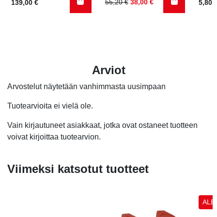
Alkuperäinen
Nykyinen
55,20
€
38,00
€
139,00
€
5,80
hinta
hinta
oli:
on:
55,20 €.
38,00 €.
Arviot
Arvostelut näytetään vanhimmasta uusimpaan
Tuotearvioita ei vielä ole.
Vain kirjautuneet asiakkaat, jotka ovat ostaneet tuotteen
voivat kirjoittaa tuotearvion.
Viimeksi katsotut tuotteet
ALE