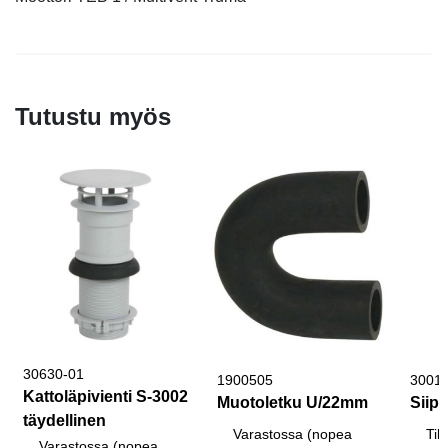
Tutustu myös
30630-01
1900505
3001
Kattoläpivienti S-3002
Muotoletku U/22mm
Siipi
täydellinen
Varastossa (nopea
Til
Varastossa (nopea