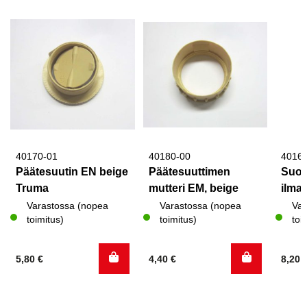
40170-01
40180-00
4016
Päätesuutin EN beige
Päätesuuttimen
Suor
Truma
mutteri EM, beige
ilma
Varastossa (nopea
Varastossa (nopea
Var
toimitus)
toimitus)
toi
5,80
€
4,40
€
8,20