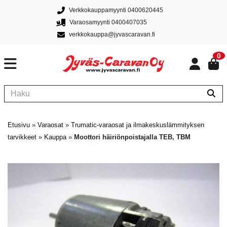
Verkkokauppamyynti 0400620445
Varaosamyynti 0400407035
verkkokauppa@jyvascaravan.fi
0
Etusivu
»
Varaosat
»
Trumatic-varaosat ja ilmakeskuslämmityksen
tarvikkeet
»
Kauppa
»
Moottori häiriönpoistajalla TEB, TBM