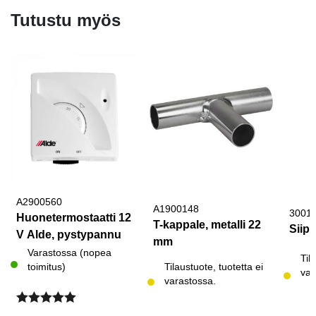
Tutustu myös
A2900560
A1900148
3001
Huonetermostaatti 12
T-kappale, metalli 22
Siipi
V Alde, pystypannu
mm
Varastossa (nopea
Til
toimitus)
Tilaustuote, tuotetta ei
var
varastossa.
Arvostelu