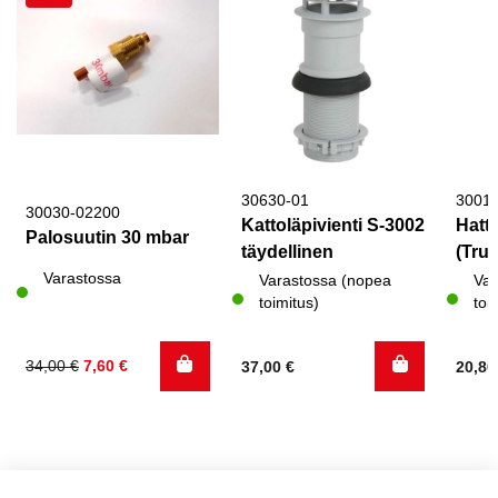
30630-01
3001
30030-02200
Kattoläpivienti S-3002
Hattu
Palosuutin 30 mbar
täydellinen
(Trum
Varastossa
Varastossa (nopea
Var
toimitus)
toi
Alkuperäinen
Nykyinen
34,00
€
7,60
€
37,00
€
20,8
hinta
hinta
oli:
on:
34,00 €.
7,60 €.