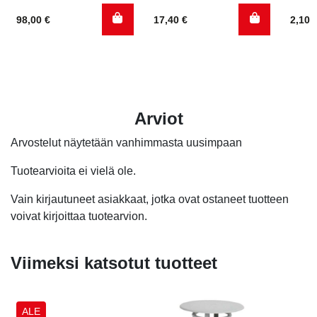
tuotteesta:
98,00
€
17,40
€
2,10
5.00
/ 5
Arviot
Arvostelut näytetään vanhimmasta uusimpaan
Tuotearvioita ei vielä ole.
Vain kirjautuneet asiakkaat, jotka ovat ostaneet tuotteen
voivat kirjoittaa tuotearvion.
Viimeksi katsotut tuotteet
ALE