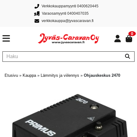
Verkkokauppamyynti 0400620445
Varaosamyynti 0400407035
verkkokauppa@jyvascaravan.fi
0
Etusivu
»
Kauppa
»
Lämmitys ja viilennys
»
Ohjauskeskus 2470