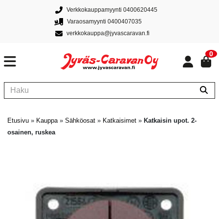
Verkkokauppamyynti 0400620445
Varaosamyynti 0400407035
verkkokauppa@jyvascaravan.fi
0
Etusivu
»
Kauppa
»
Sähköosat
»
Katkaisimet
»
Katkaisin upot. 2-
osainen, ruskea