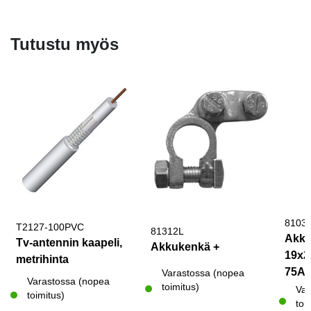
Tutustu myös
8103
T2127-100PVC
81312L
Akku
Tv-antennin kaapeli,
Akkukenkä +
19x2
metrihinta
75Ah
Varastossa (nopea
Varastossa (nopea
toimitus)
Var
toimitus)
toi