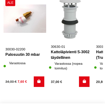
ALE
30630-01
3001
30030-02200
Kattoläpivienti S-3002
Hattu
Palosuutin 30 mbar
täydellinen
(Trum
Varastossa
Varastossa (nopea
Var
toimitus)
toi
Alkuperäinen
Nykyinen
34,00
€
7,60
€
37,00
€
20,8
hinta
hinta
oli:
on:
34,00 €.
7,60 €.