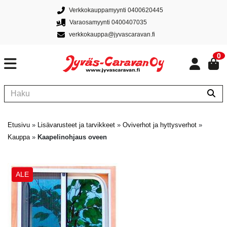
Verkkokauppamyynti 0400620445
Varaosamyynti 0400407035
verkkokauppa@jyvascaravan.fi
0
Etusivu
»
Lisävarusteet ja tarvikkeet
»
Oviverhot ja hyttysverhot
»
Kauppa
»
Kaapelinohjaus oveen
ALE