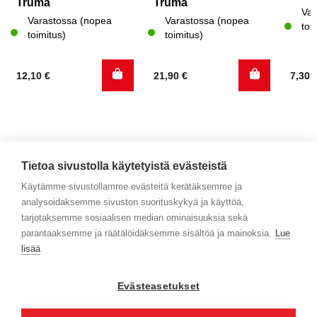
Truma
Truma
Var
Varastossa (nopea
Varastossa (nopea
toi
toimitus)
toimitus)
12,10
€
21,90
€
7,30
Tietoa sivustolla käytetyistä evästeistä
Käytämme sivustollamme evästeitä kerätäksemme ja
analysoidaksemme sivuston suorituskykyä ja käyttöä,
Yhteystiedot
tarjotaksemme sosiaalisen median ominaisuuksia sekä
parantaaksemme ja räätälöidäksemme sisältöä ja mainoksia.
Lue
Selaa tuotteita
lisää
Verkkokauppa
Evästeasetukset
Maksa turvallisesti