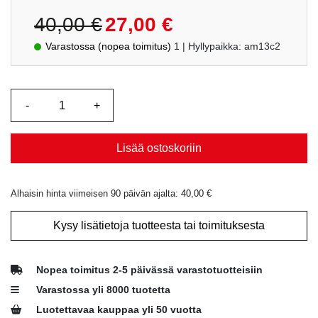
Alkuperäinen
Nykyinen
40,00
€
27,00
€
hinta
hinta
Varastossa (nopea toimitus)
1
| Hyllypaikka: am13c2
oli:
on:
40,00 €.
27,00 €.
Lisää ostoskoriin
Alhaisin hinta viimeisen 90 päivän ajalta:
40,00
€
Kysy lisätietoja tuotteesta tai toimituksesta
Nopea toimitus 2-5 päivässä varastotuotteisiin
Varastossa yli 8000 tuotetta
Luotettavaa kauppaa yli 50 vuotta