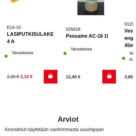
0115
E14-15
025818
Vesi
LASIPUTKISULAKE
Pesuaine AC-16 1l
engla
4 A
45mm
Varastossa
Varastossa
Var
toi
Alkuperäinen
Nykyinen
2,20
€
2,10
€
12,00
€
3,80
hinta
hinta
oli:
on:
2,20 €.
2,10 €.
Arviot
Arvostelut näytetään vanhimmasta uusimpaan