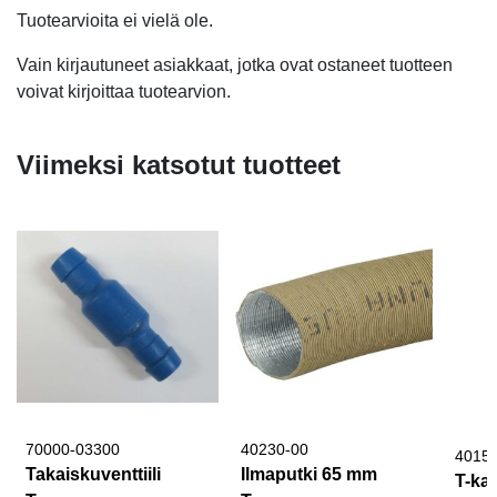
Tuotearvioita ei vielä ole.
Vain kirjautuneet asiakkaat, jotka ovat ostaneet tuotteen
voivat kirjoittaa tuotearvion.
Viimeksi katsotut tuotteet
70000-03300
40230-00
4015
Takaiskuventtiili
Ilmaputki 65 mm
T-ka