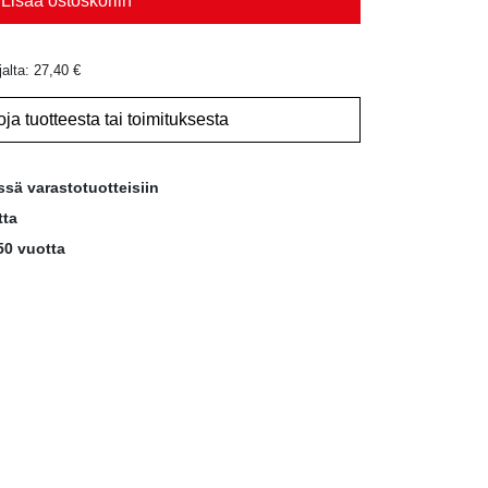
Lisää ostoskoriin
jalta:
27,40
€
oja tuotteesta tai toimituksesta
ssä varastotuotteisiin
tta
50 vuotta