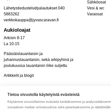
Sähköosat
Lähetystiedustelut/palautukset 040
Vesi & wc
5883262
Varaosat
verkkokauppa@jyvascaravan.fi
Aukioloajat
Arkisin 8-17
La 10-15
Pääsiäislauantaisin ja
juhannuslauantaisin, sekä arkipyhinä ja
joulukuussa lauantaisin liike suljettu
Artikkelit ja blogit
Tietoa sivustolla käytetyistä evästeistä
Käytämme sivustollamme evästeitä kerätäksemme ja analysoidaksemme 
sosiaalisen median ominaisuuksia sekä parantaaksemme ja räätälöidäk