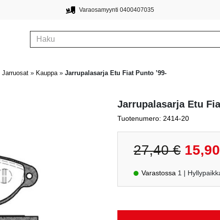
Varaosamyynti 0400407035
»
Jarruosat
»
Kauppa
»
Jarrupalasarja Etu Fiat Punto ’99-
Jarrupalasarja Etu Fia
Tuotenumero: 2414-20
Alkuperä
27,40
€
15,9
hinta
oli:
Varastossa
1
| Hyllypai
27,40 €.