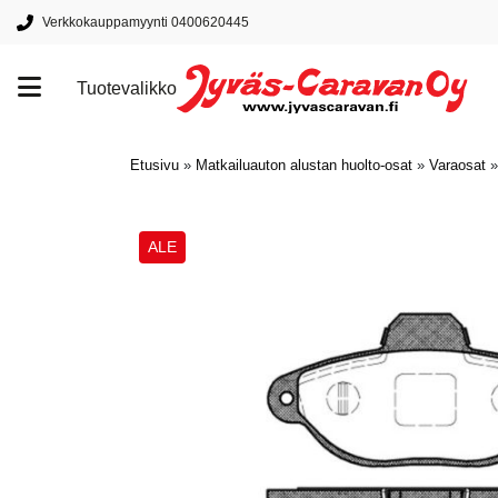
Verkkokauppamyynti 0400620445
Tuotevalikko
Tuotemerkit
Etusivu
»
Matkailuauton alustan huolto-osat
»
Varaosat
ALE