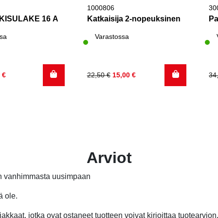
1000806
30
KISULAKE 16 A
Katkaisija 2-nopeuksinen
Pa
sa
Varastossa
inen
Alkuperäinen
Nykyinen
Al
Ny
0
€
22,50
€
15,00
€
34
hinta
hinta
hi
hi
oli:
on:
oli
on
22,50 €.
15,00 €.
34
7,
Arviot
än vanhimmasta uusimpaan
ä ole.
akkaat, jotka ovat ostaneet tuotteen voivat kirjoittaa tuotearvion