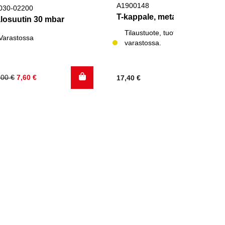
A1900148
030-02200
T-kappale, metalli 22 mm
losuutin 30 mbar
Tilaustuote, tuotetta ei
Varastossa
varastossa.
kuperäinen
kyinen
,00
€
7,60
€
17,40
€
nta
nta
:
:
,00 €.
60 €.
.