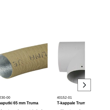
230-00
40152-01
maputki 65 mm Truma
T-kappale Truma