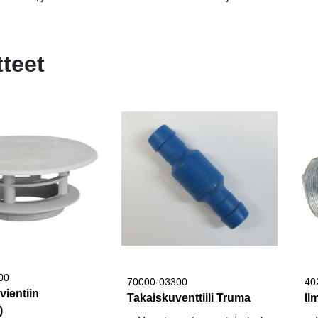
tteet
00
70000-03300
40
vientiin
Takaiskuventtiili Truma
Il
)