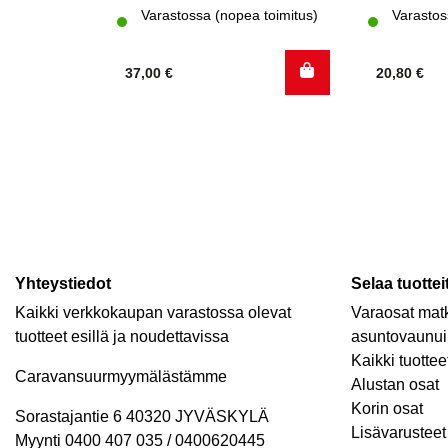
Varastossa (nopea toimitus)
Varastos
37,00
€
20,80
€
Yhteystiedot
Selaa tuottei
Kaikki verkkokaupan varastossa olevat
Varaosat matk
tuotteet esillä ja noudettavissa
asuntovaunui
Kaikki tuottee
Caravansuurmyymälästämme
Alustan osat
Korin osat
Sorastajantie 6 40320 JYVÄSKYLÄ
Lisävarusteet 
Myynti 0400 407 035 / 0400620445