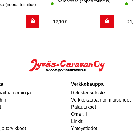
Varastossa (nopea toimitus)
sa (nopea toimitus)
12,10
€
21
ta
Verkkokauppa
ailuautoihin ja
Rekisteriseloste
hin
Verkkokaupan toimitusehdot
t
Palautukset
Oma tili
Linkit
ja tarvikkeet
Yhteystiedot