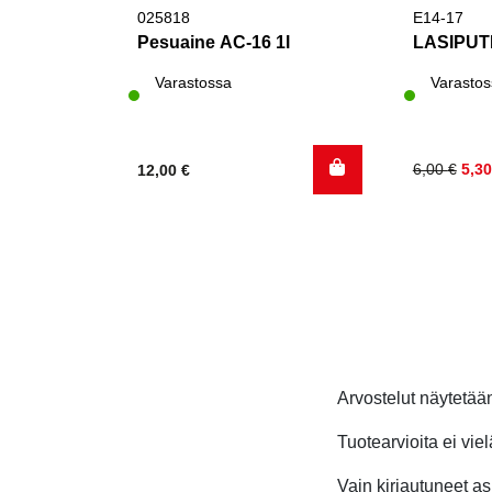
025818
E14-17
Pesuaine AC-16 1l
LASIPUT
Varastossa
Varastos
Alkuperä
Nykyinen
6,00
€
5,3
12,00
€
hinta
hinta
oli:
on:
6,00 €.
5,30 €.
Arvostelut näytetä
Tuotearvioita ei viel
Vain kirjautuneet asi