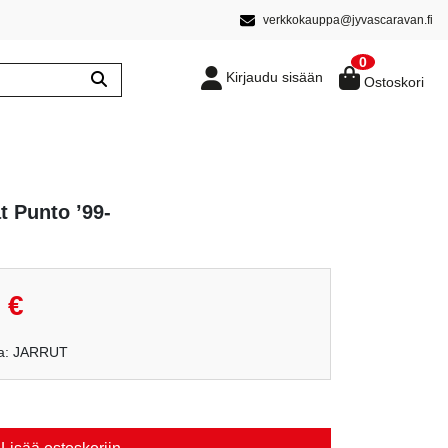
verkkokauppa@jyvascaravan.fi
0
Kirjaudu sisään
Ostoskori
t Punto ’99-
inen
Nykyinen
0
€
hinta
on:
kka: JARRUT
15,90 €.