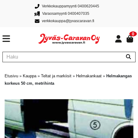
Verkkokauppamyynti 0400620445
Varaosamyynti 0400407035
verkkokauppa@jyvascaravan.fi
0
Etusivu
»
Kauppa
»
Teltat ja markiisit
»
Helmakankaat
»
Helmakangas
korkeus 50 cm, metrihinta