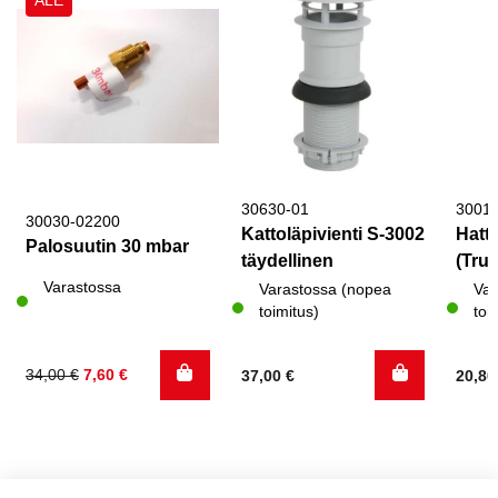
30630-01
3001
30030-02200
Kattoläpivienti S-3002
Hattu
Palosuutin 30 mbar
täydellinen
(Trum
Varastossa
Varastossa (nopea
Var
toimitus)
toi
Alkuperäinen
Nykyinen
34,00
€
7,60
€
37,00
€
20,8
hinta
hinta
oli:
on:
34,00 €.
7,60 €.