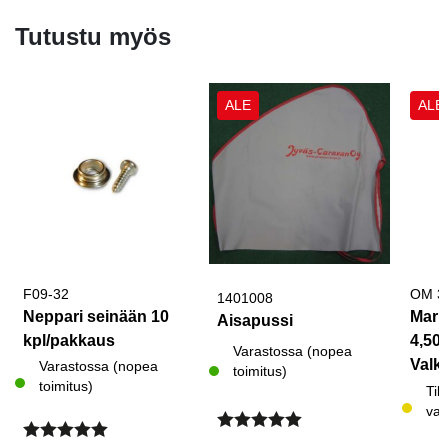
Tutustu myös
ALE
ALE
F09-32
OM 3
1401008
Neppari seinään 10
Marki
Aisapussi
kpl/pakkaus
4,50
Varastossa (nopea
Valk
Varastossa (nopea
toimitus)
toimitus)
Myst
Til
var
Arvostelu