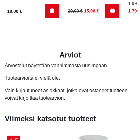
Arvostelu
Alku
Nyky
1 990
tuotteesta:
tuotteesta:
5.00
/ 5
Alkuperäinen
Nykyinen
hinta
hinta
20,00
€
15,00
€
1 790
10,00
€
5.00
/ 5
hinta
hinta
oli:
on:
oli:
on:
1
1
20,00 €.
15,00 €.
990,0
790,0
Arviot
Arvostelut näytetään vanhimmasta uusimpaan
Tuotearvioita ei vielä ole.
Vain kirjautuneet asiakkaat, jotka ovat ostaneet tuotteen
voivat kirjoittaa tuotearvion.
Viimeksi katsotut tuotteet
ALE