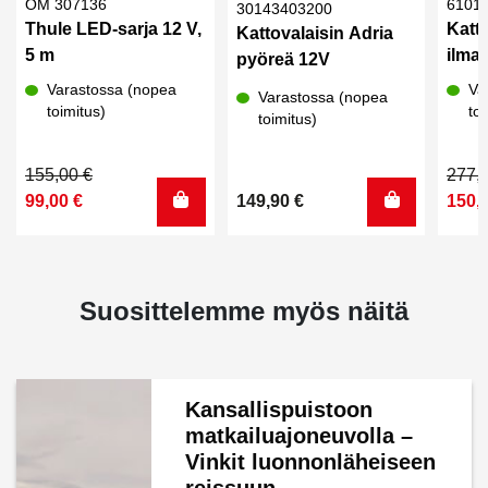
OM 307136
6101
30143403200
Thule LED-sarja 12 V,
Katto
Kattovalaisin Adria
5 m
ilman
pyöreä 12V
Varastossa (nopea
Va
Varastossa (nopea
toimitus)
toi
toimitus)
Alkuperäinen
Nykyinen
Alku
Nyky
155,00
€
277,
hinta
hinta
hinta
hinta
99,00
€
149,90
€
150,
oli:
on:
oli:
on:
155,00 €.
99,00 €.
277,0
150,0
Suosittelemme myös näitä
Kansallispuistoon
matkailuajoneuvolla –
Vinkit luonnonläheiseen