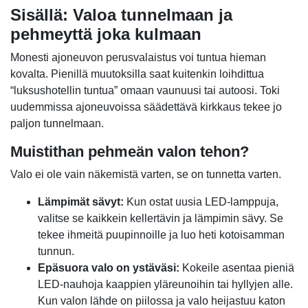
Sisällä: Valoa tunnelmaan ja
pehmeyttä joka kulmaan
Monesti ajoneuvon perusvalaistus voi tuntua hieman
kovalta. Pienillä muutoksilla saat kuitenkin loihdittua
“luksushotellin tuntua” omaan vaunuusi tai autoosi. Toki
uudemmissa ajoneuvoissa säädettävä kirkkaus tekee jo
paljon tunnelmaan.
Muistithan pehmeän valon tehon?
Valo ei ole vain näkemistä varten, se on tunnetta varten.
Lämpimät sävyt:
Kun ostat uusia LED-lamppuja,
valitse se kaikkein kellertävin ja lämpimin sävy. Se
tekee ihmeitä puupinnoille ja luo heti kotoisamman
tunnun.
Epäsuora valo on ystäväsi:
Kokeile asentaa pieniä
LED-nauhoja kaappien yläreunoihin tai hyllyjen alle.
Kun valon lähde on piilossa ja valo heijastuu katon