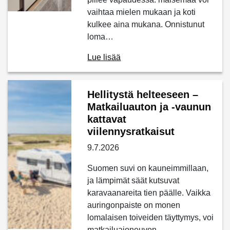
vaihtaa mielen mukaan ja koti
kulkee aina mukana. Onnistunut
loma…
Lue lisää
Hellitystä helteeseen –
Matkailuauton ja -vaunun
kattavat
viilennysratkaisut
9.7.2026
Suomen suvi on kauneimmillaan,
ja lämpimät säät kutsuvat
karavaanareita tien päälle. Vaikka
auringonpaiste on monen
lomalaisen toiveiden täyttymys, voi
matkailuajoneuvon…