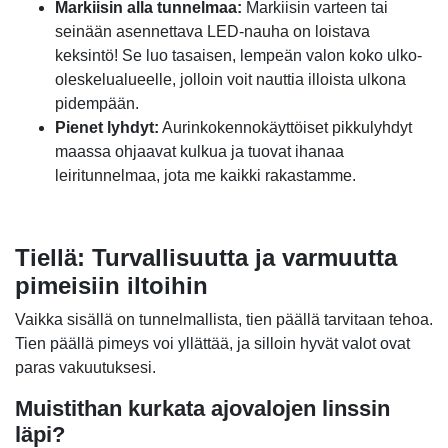
Markiisin alla tunnelmaa:
Markiisin varteen tai
seinään asennettava LED-nauha on loistava
keksintö! Se luo tasaisen, lempeän valon koko ulko-
oleskelualueelle, jolloin voit nauttia illoista ulkona
pidempään.
Pienet lyhdyt:
Aurinkokennokäyttöiset pikkulyhdyt
maassa ohjaavat kulkua ja tuovat ihanaa
leiritunnelmaa, jota me kaikki rakastamme.
Tiellä: Turvallisuutta ja varmuutta
pimeisiin iltoihin
Vaikka sisällä on tunnelmallista, tien päällä tarvitaan tehoa.
Tien päällä pimeys voi yllättää, ja silloin hyvät valot ovat
paras vakuutuksesi.
Muistithan kurkata ajovalojen linssin
läpi?