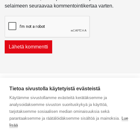
selaimeen seuraavaa kommentointikertaa varten.
Tietoa sivustolla käytetyistä evästeistä
Käytämme sivustollamme evästeitä kerätäksemme ja
analysoidaksemme sivuston suorituskykyä ja käyttöä,
Yhteystiedot
tarjotaksemme sosiaalisen median ominaisuuksia sekä
parantaaksemme ja räätälöidäksemme sisältöä ja mainoksia.
Lue
Selaa tuotteita
lisää
Verkkokauppa