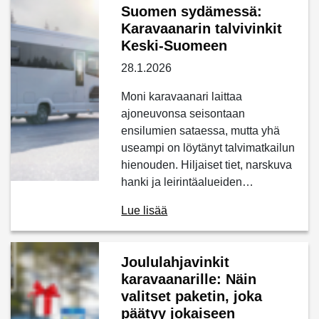
Suomen sydämessä:
Karavaanarin talvivinkit
Keski-Suomeen
28.1.2026
Moni karavaanari laittaa
ajoneuvonsa seisontaan
ensilumien sataessa, mutta yhä
useampi on löytänyt talvimatkailun
hienouden. Hiljaiset tiet, narskuva
hanki ja leirintäalueiden…
Lue lisää
Joululahjavinkit
karavaanarille: Näin
valitset paketin, joka
päätyy jokaiseen