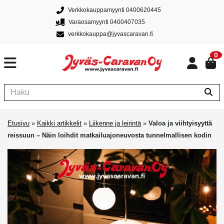
Verkkokauppamyynti 0400620445
Varaosamyynti 0400407035
verkkokauppa@jyvascaravan.fi
0
Etusivu
»
Kaikki artikkelit
»
Liikenne ja leirintä
»
Valoa ja viihtyisyyttä
reissuun – Näin loihdit matkailuajoneuvosta tunnelmallisen kodin