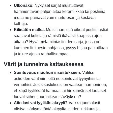
Ulkonäkö:
Nykyiset sarjat muistuttavat
hämmentävän paljon aitoa keramiikkaa tai posliinia,
mutta ne painavat vain murto-osan ja kestävät
kolhuja.
Kilinätön matka:
Muistithan, että oikeat posliiniastiat
saattavat kolista ja rämistä ikävästi kaapissa ajon
aikana? Hyvä melamiiniastioiden sarja, jossa on
kuminen liukueste pohjassa, pysyy hiljaa paikoillaan
ja tekee ajosta rauhallisempaa.
Värit ja tunnelma kattauksessa
Sointuvuus muuhun sisustukseen:
Valitse
astioiden värit niin, että ne sointuvat tyynyihisi tai
verhoihisi. Jos sisustuksesi on vaalean harmoninen,
ehkäpä tyylikkäät harmaat tai hiekanväriset lautaset
tuovat siihen juuri oikean säväyksen?
Aito lasi vai tyylikäs akryyli?
Vaikka juomalasit
olisivat särkymätöntä akryylia, niiden kirkkaus ja