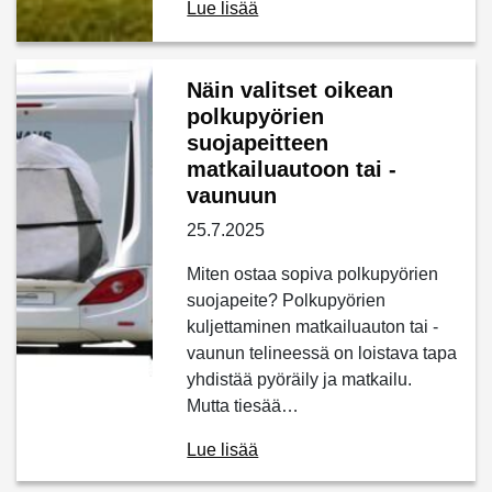
Lue lisää
Näin valitset oikean
polkupyörien
suojapeitteen
matkailuautoon tai -
vaunuun
25.7.2025
Miten ostaa sopiva polkupyörien
suojapeite? Polkupyörien
kuljettaminen matkailuauton tai -
vaunun telineessä on loistava tapa
yhdistää pyöräily ja matkailu.
Mutta tiesää…
Lue lisää