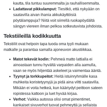
kautta, tila tuntuu suuremmalta ja rauhallisemmalta.
Ladattavat pikkulamput:
Tiesitkö, että nykyään on
saatavilla aivan ihania akkukäyttöisiä
pöytälamppuja? Niitä voit siirrellä ruokapöydältä
sängyn viereen ilman pelkoa sotkeutuvista johdoista.
Tekstiileillä kodikkuutta
Tekstiilit ovat helpoin tapa tuoda oma tyyli mukaan
matkalle ja parantaa samalla ajoneuvon akustiikkaa.
Matot tekevät kodin:
Pehmeä matto lattialla ei
ainoastaan tunnu hyvältä varpaiden alla aamulla,
vaan se myös hiljentää askeleet ja vaimentaa ääntä.
Tyynyt ja torkkupeitot:
Heitä istuinryhmälle kasa
muhkeita koristetyynyjä ja pidä aina viltti saatavilla.
Mikään ei voita hetkeä, kun kääriydyt peittoon sateen
ropistessa kattoon ja luet hyvää kirjaa.
Verhot:
Vaikka autossa olisi omat pimentimet,
kankaiset sivuverhot tuovat pehmeyttä ja sellaista