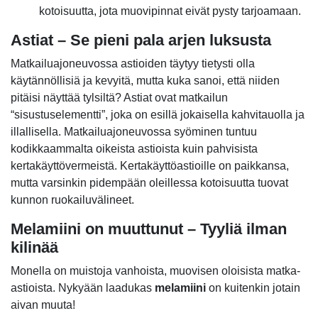
kotoisuutta, jota muovipinnat eivät pysty tarjoamaan.
Astiat – Se pieni pala arjen luksusta
Matkailuajoneuvossa astioiden täytyy tietysti olla
käytännöllisiä ja kevyitä, mutta kuka sanoi, että niiden
pitäisi näyttää tylsiltä? Astiat ovat matkailun
“sisustuselementti”, joka on esillä jokaisella kahvitauolla ja
illallisella. Matkailuajoneuvossa syöminen tuntuu
kodikkaammalta oikeista astioista kuin pahvisista
kertakäyttövermeistä. Kertakäyttöastioille on paikkansa,
mutta varsinkin pidempään oleillessa kotoisuutta tuovat
kunnon ruokailuvälineet.
Melamiini on muuttunut – Tyyliä ilman
kilinää
Monella on muistoja vanhoista, muovisen oloisista matka-
astioista. Nykyään laadukas
melamiini
on kuitenkin jotain
aivan muuta!