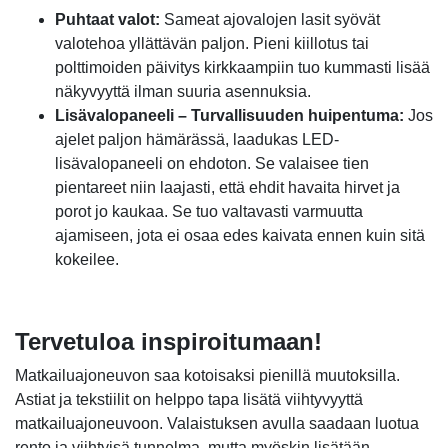
Puhtaat valot:
Sameat ajovalojen lasit syövät
valotehoa yllättävän paljon. Pieni kiillotus tai
polttimoiden päivitys kirkkaampiin tuo kummasti lisää
näkyvyyttä ilman suuria asennuksia.
Lisävalopaneeli – Turvallisuuden huipentuma:
Jos
ajelet paljon hämärässä, laadukas LED-
lisävalopaneeli on ehdoton. Se valaisee tien
pientareet niin laajasti, että ehdit havaita hirvet ja
porot jo kaukaa. Se tuo valtavasti varmuutta
ajamiseen, jota ei osaa edes kaivata ennen kuin sitä
kokeilee.
Tervetuloa inspiroitumaan!
Matkailuajoneuvon saa kotoisaksi pienillä muutoksilla.
Astiat ja tekstiilit on helppo tapa lisätä viihtyvyyttä
matkailuajoneuvoon. Valaistuksen avulla saadaan luotua
rento ja viihtyisä tunnelma, mutta myöskin lisätään