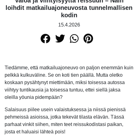
Valoa ja viihtyisyyttä reissuun – Näin
loihdit matkailuajoneuvosta tunnelmallisen
kodin
15.4.2026
Tiedämme, että matkailuajoneuvo on paljon enemmän kuin
pelkkä kulkuväline. Se on koti tien päällä. Mutta oletko
koskaan pysähtynyt miettimään, miksi toisessa autossa
viihtyy tuntikausia ja toisessa tuntuu, ettei siellä jaksa
oleilla yöunia pidempään?
Salaisuus piilee usein valaistuksessa ja niissä pienissä
pehmeissä asioissa, jotka tekevät tilasta elävän. Tässä
parhaat vinkit siihen, miten teet reissukodistasi paikan,
josta et haluaisi lähteä pois!