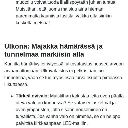
muotoilu voivat tuoda illallispöytään juhlan tuntua.
Muistithan, että juoma maistuu aina hieman
paremmalta kauniista lasista, vaikka oltaisiinkin
keskellä metsää!
Ulkona: Majakka hämärässä ja
tunnelmaa markiisin alla
Kun ilta hämärtyy leiriytyessä, ulkovalaistus nousee arvoon
arvaamattomaan. Ulkovalaistus ei pelkästään luo
tunnelmaa, vaan se tuo myös lisää turvallisuutta pimeässä
liikuttaessa.
Tärkeä ovivalo:
Muistithan tarkistaa, että oven päällä
oleva valo on kunnossa? Se valaisee askelmat ja
oven ympäristön, jotta sisään nouseminen on
turvallista. Jos vanha valo on himmeä, se on helppo
päivittää kirkkaanpaan LED-malliin.