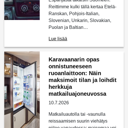
Reittimme kulki tällä kertaa Etelä-
Ranskan, Pohjois-Italian,
Slovenian, Unkarin, Slovakian,
Puolan ja Baltian…
Lue lisää
Karavaanarin opas
onnistuneeseen
ruoanlaittoon: Näin
maksimoit tilan ja loihdit
herkkuja
matkailuajoneuvossa
10.7.2026
Matkailuautolla tai -vaunulla
reissaamisen suurin viehätys
piilee vapaudessa: maisemaa voi