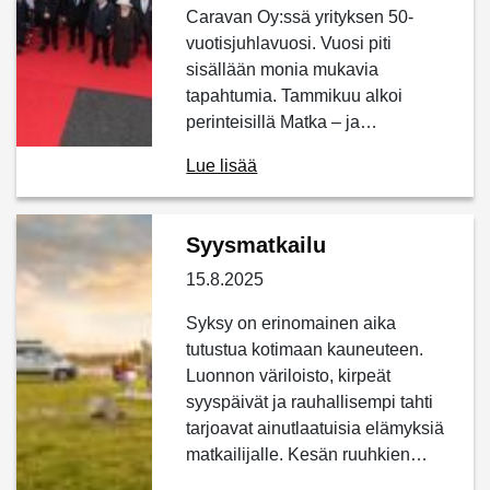
Caravan Oy:ssä yrityksen 50-
vuotisjuhlavuosi. Vuosi piti
sisällään monia mukavia
tapahtumia. Tammikuu alkoi
perinteisillä Matka – ja…
Lue lisää
Syysmatkailu
15.8.2025
Syksy on erinomainen aika
tutustua kotimaan kauneuteen.
Luonnon väriloisto, kirpeät
syyspäivät ja rauhallisempi tahti
tarjoavat ainutlaatuisia elämyksiä
matkailijalle. Kesän ruuhkien…