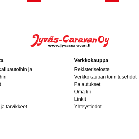
ta
Verkkokauppa
ailuautoihin ja
Rekisteriseloste
hin
Verkkokaupan toimitusehdot
t
Palautukset
Oma tili
Linkit
ja tarvikkeet
Yhteystiedot