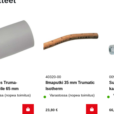
tteet
40320-00
00
os Truma-
Ilmaputki 35 mm Trumatic
Su
elle 65 mm
Isotherm
ka
sa (nopea toimitus)
Varastossa (nopea toimitus)
23,80
€
66