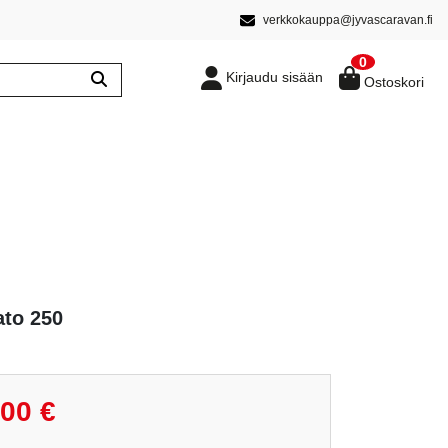
verkkokauppa@jyvascaravan.fi
0
Kirjaudu sisään
Ostoskori
ato 250
räinen
Nykyinen
,00
€
hinta