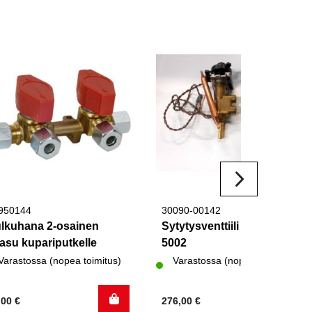
950144
30090-00142
lkuhana 2-osainen
Sytytysventtiili S3002 ja
asu kupariputkelle
5002
Varastossa (nopea toimitus)
Varastossa (nopea toimitus)
,00
€
276,00
€