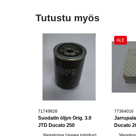
Tutustu myös
ALE
71749828
77364016
Suodatin öljyn Orig. 3.0
Jarrupala
JTD Ducato 250
Ducato 2
Varastossa (nopea toimitus)
Varastos