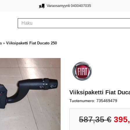
Varaosamyynti 0400407035
a
»
Viiksipaketti Fiat Ducato 250
Viiksipaketti Fiat Duc
Tuotenumero: 735469479
Alkupe
587,35
€
395
hinta