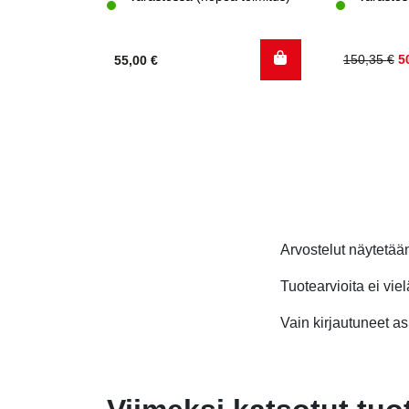
Alkuperä
Nykyinen
150,35
€
5
55,00
€
hinta
hinta
oli:
on:
150,35 €.
50,00 €.
Arvostelut näytetä
Tuotearvioita ei viel
Vain kirjautuneet asi