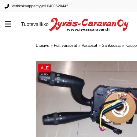
Verkkokauppamyynti 0400620445
Tuotevalikko
Tuotemerkit
Etusivu
»
Fiat varaosat
»
Varaosat
»
Sähköosat
»
Kaupp
ALE