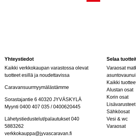
Yhteystiedot
Selaa tuottei
Kaikki verkkokaupan varastossa olevat
Varaosat matk
tuotteet esillä ja noudettavissa
asuntovaunui
Kaikki tuottee
Caravansuurmyymälästämme
Alustan osat
Korin osat
Sorastajantie 6 40320 JYVÄSKYLÄ
Lisävarusteet 
Myynti 0400 407 035 / 0400620445
Sähköosat
Lähetystiedustelut/palautukset 040
Vesi & wc
5883262
Varaosat
verkkokauppa@jyvascaravan.fi