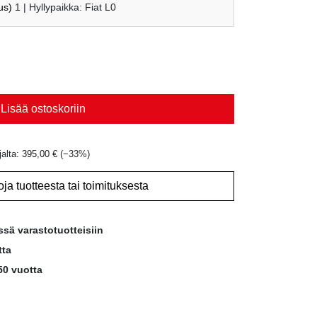
on:
us)
1
| Hyllypaikka: Fiat L0
€.
395,00 €.
Lisää ostoskoriin
jalta:
395,00
€
(−
33
%)
oja tuotteesta tai toimituksesta
ssä varastotuotteisiin
tta
50 vuotta