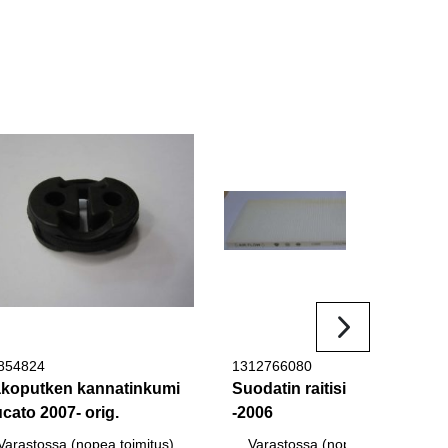
854824
1312766080
koputken kannatinkumi
Suodatin raitisilma Ducato
cato 2007- orig.
-2006
Varastossa (nopea toimitus)
Varastossa (nopea toimitus)