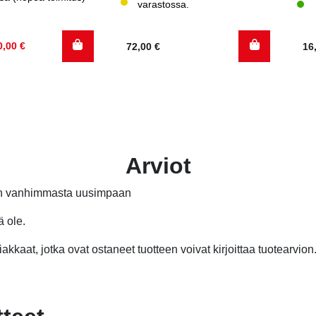
varastossa.
inen
0,00
€
72,00
€
16
Arviot
än vanhimmasta uusimpaan
ä ole.
akkaat, jotka ovat ostaneet tuotteen voivat kirjoittaa tuotearvion