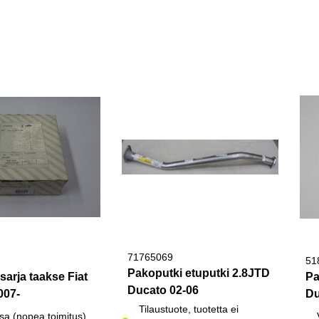
71765069
51
Pakoputki etuputki 2.8JTD
sarja taakse Fiat
Pa
Ducato 02-06
007-
Du
Tilaustuote, tuotetta ei
sa (nopea toimitus)