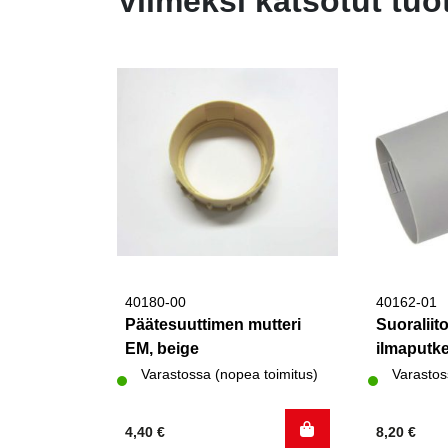
Viimeksi katsotut tuo
40180-00
40162-01
Päätesuuttimen mutteri
Suoraliit
EM, beige
ilmaputk
Varastossa (nopea toimitus)
Varastos
4,40
€
8,20
€