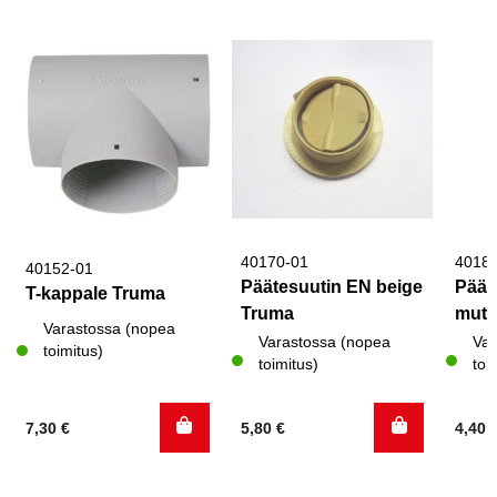
40170-01
4018
40152-01
Päätesuutin EN beige
Päät
T-kappale Truma
Truma
mutt
Varastossa (nopea
Varastossa (nopea
Var
toimitus)
toimitus)
toi
7,30
€
5,80
€
4,40