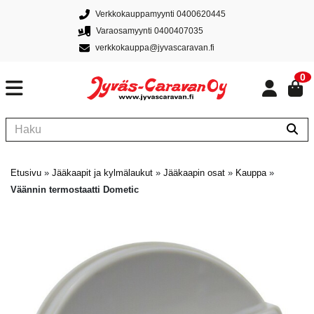
Verkkokauppamyynti 0400620445
Varaosamyynti 0400407035
verkkokauppa@jyvascaravan.fi
0
Etusivu
»
Jääkaapit ja kylmälaukut
»
Jääkaapin osat
»
Kauppa
»
Väännin termostaatti Dometic