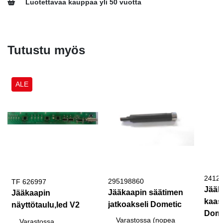
Luotettavaa kauppaa yli 50 vuotta
Tutustu myös
ALE
2412
295198860
TF 626997
Jääk
Jääkaapin säätimen
Jääkaapin
kaas
jatkoakseli Dometic
näyttötaulu,led V2
Dome
Varastossa (nopea
Varastossa