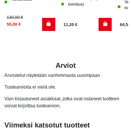
Var
toimitus)
toi
Alkuperäinen
Nykyinen
130,00
€
hinta
hinta
55,00
€
11,20
€
64,5
oli:
on:
130,00 €.
55,00 €.
Arviot
Arvostelut näytetään vanhimmasta uusimpaan
Tuotearvioita ei vielä ole.
Vain kirjautuneet asiakkaat, jotka ovat ostaneet tuotteen
voivat kirjoittaa tuotearvion.
Viimeksi katsotut tuotteet