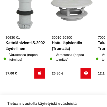
30630-01
30010-20900
7000
Kattoläpivienti S-3002
Hattu läpivientiin
Takai
täydellinen
(Trumatic)
Tru
Varastossa (nopea
Varastossa (nopea
Var
toimitus)
toimitus)
toi
37,00
€
20,80
€
12,1
Tietoa sivustolla käytetyistä evästeistä