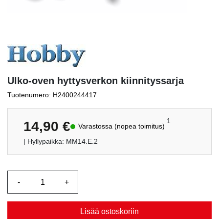
Ulko-oven hyttysverkon kiinnityssarja
Tuotenumero: H2400244417
1
14,90
€
Varastossa (nopea toimitus)
| Hyllypaikka: MM14.E.2
Lisää ostoskoriin