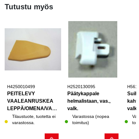
Tutustu myös
H4250010499
H2520130095
H561
PEITELEVY
Päätykappale
Suih
VAALEANRUSKEA
helmalistaan, vas.,
kahv
LEPPÄ/OMENA/VAA
valk.
valk
H
Tilaustuote, tuotetta ei
Varastossa (nopea
Var
varastossa.
toimitus)
toi