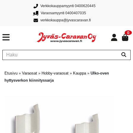
Verkkokauppamyynti 0400620445
Varaosamyynti 0400407035
verkkokauppa@jyvascaravan.fi
0
Etusivu
»
Varaosat
»
Hobby-varaosat
»
Kauppa
»
Ulko-oven
hyttysverkon kiinnityssarja