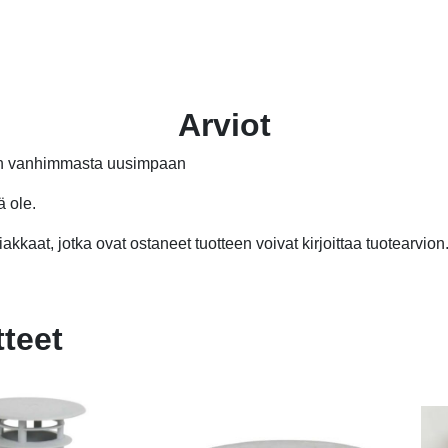
Arviot
än vanhimmasta uusimpaan
ä ole.
akkaat, jotka ovat ostaneet tuotteen voivat kirjoittaa tuotearvion
tteet