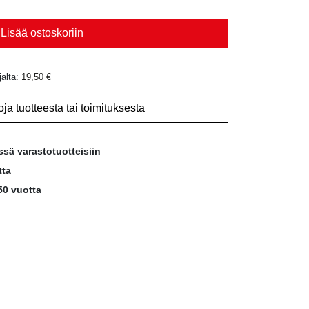
Lisää ostoskoriin
jalta:
19,50
€
oja tuotteesta tai toimituksesta
ssä varastotuotteisiin
tta
50 vuotta