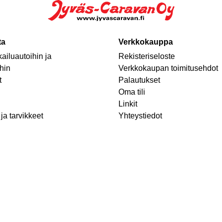
ta
Verkkokauppa
ailuautoihin ja
Rekisteriseloste
hin
Verkkokaupan toimitusehdot
t
Palautukset
Oma tili
Linkit
ja tarvikkeet
Yhteystiedot