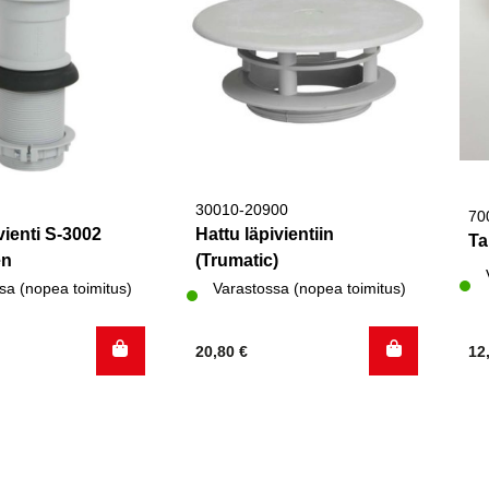
30010-20900
70
vienti S-3002
Hattu läpivientiin
Ta
en
(Trumatic)
sa (nopea toimitus)
Varastossa (nopea toimitus)
20,80
€
12