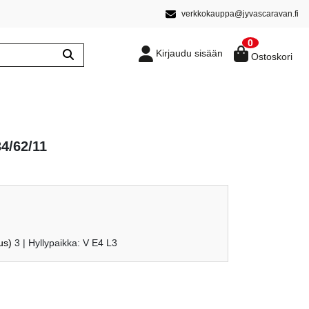
verkkokauppa@jyvascaravan.fi
0
Kirjaudu sisään
Ostoskori
4/62/11
us)
3
| Hyllypaikka: V E4 L3