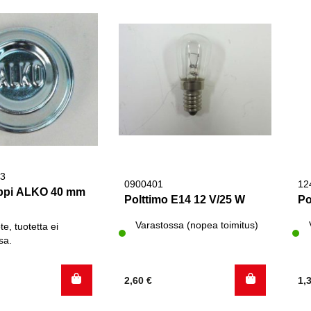
3
0900401
12
ppi ALKO 40 mm
Polttimo E14 12 V/25 W
Po
Varastossa (nopea toimitus)
te, tuotetta ei
sa.
2,60
€
1,