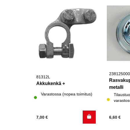
238125000
81312L
Rasvaku
Akkukenkä +
metalli
Varastossa (nopea toimitus)
Tilaustuo
varastos
7,00
€
6,60
€