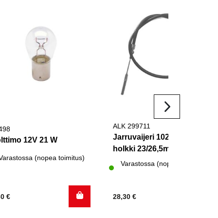
ALK 299711
498
Jarruvaijeri 1020/1230
lttimo 12V 21 W
holkki 23/26,5mm
Varastossa (nopea toimitus)
Varastossa (nopea toimitus)
30
€
28,30
€