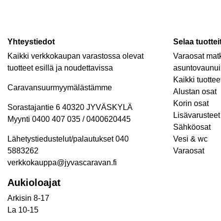
Yhteystiedot
Selaa tuottei
Kaikki verkkokaupan varastossa olevat
Varaosat matk
tuotteet esillä ja noudettavissa
asuntovaunui
Kaikki tuottee
Caravansuurmyymälästämme
Alustan osat
Korin osat
Sorastajantie 6 40320 JYVÄSKYLÄ
Lisävarusteet 
Myynti 0400 407 035 / 0400620445
Sähköosat
Lähetystiedustelut/palautukset 040
Vesi & wc
5883262
Varaosat
verkkokauppa@jyvascaravan.fi
Aukioloajat
Arkisin 8-17
La 10-15