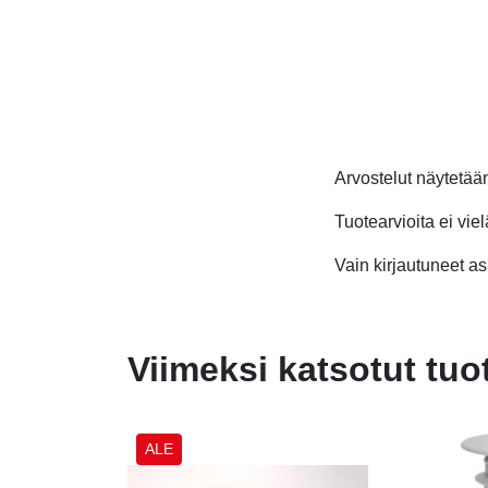
Arvostelut näytetä
Tuotearvioita ei viel
Vain kirjautuneet asi
Viimeksi katsotut tuo
ALE