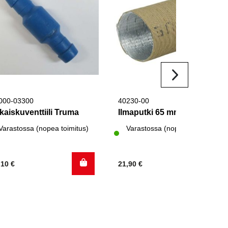
000-03300
40230-00
kaiskuventtiili Truma
Ilmaputki 65 mm Truma
Varastossa (nopea toimitus)
Varastossa (nopea toimitus)
,10
€
21,90
€