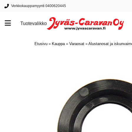
Verkkokauppamyynti 0400620445
Tuotevalikko
Tuotemerkit
Etusivu
»
Kauppa
»
Varaosat
»
Alustanosat ja iskunvai