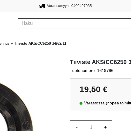
Varaosamyynti 0400407035
mennus
»
Tiiviste AKS/CC6250 34/62/11
Tiiviste AKS/CC6250 3
Tuotenumero: 1619796
19,50
€
Varastossa (nopea toimit