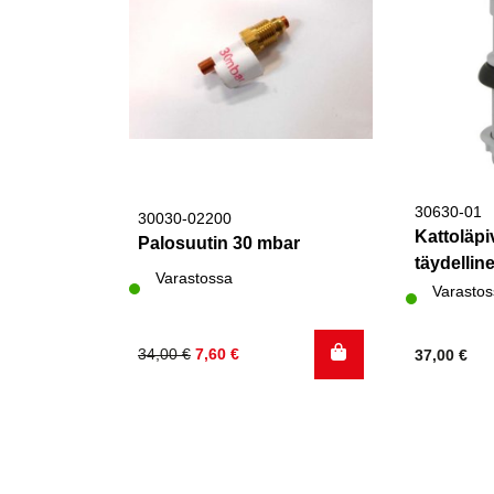
30630-01
30030-02200
Kattoläpi
Palosuutin 30 mbar
täydellin
Varastossa
Varastos
Alkuperäinen
Nykyinen
34,00
€
7,60
€
37,00
€
hinta
hinta
oli:
on:
34,00 €.
7,60 €.