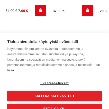
Alkuperäinen
Nykyinen
34,00
€
7,60
€
37,00
€
20,8
hinta
hinta
oli:
on:
34,00 €.
7,60 €.
Tietoa sivustolla käytetyistä evästeistä
Käytämme sivustollamme evästeitä kerätäksemme ja
analysoidaksemme sivuston suorituskykyä ja käyttöä,
Yhteystiedot
tarjotaksemme sosiaalisen median ominaisuuksia sekä
parantaaksemme ja räätälöidäksemme sisältöä ja mainoksia.
Lue
Selaa tuotteita
lisää
Verkkokauppa
Evästeasetukset
Maksa turvallisesti
SALLI KAIKKI EVÄSTEET
ESTÄ KAIKKI