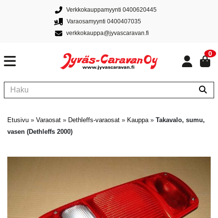
Verkkokauppamyynti 0400620445
Varaosamyynti 0400407035
verkkokauppa@jyvascaravan.fi
0
Etusivu
»
Varaosat
»
Dethleffs-varaosat
»
Kauppa
»
Takavalo, sumu,
vasen (Dethleffs 2000)