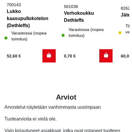
700143
561038
8262
Lukko
Verhokoukku
Jätev
kaasupullokotelon
Dethleffs
(Dethleffs)
Til
Varastossa (nopea
var
Varastossa (nopea
toimitus)
toimitus)
52,60
€
0,70
€
60,0
Arviot
Arvostelut näytetään vanhimmasta uusimpaan
Tuotearvioita ei vielä ole.
Vain kirjautuneet asiakkaat, jotka ovat ostaneet tuotteen