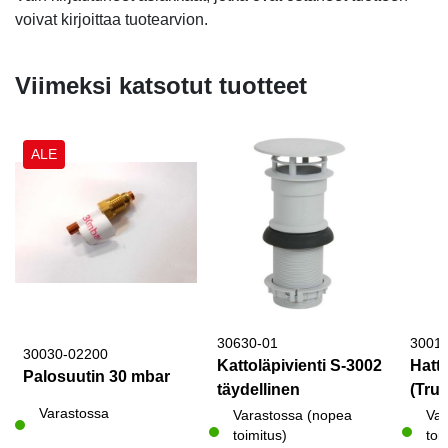
voivat kirjoittaa tuotearvion.
Viimeksi katsotut tuotteet
ALE
30630-01
3001
30030-02200
Kattoläpivienti S-3002
Hattu
Palosuutin 30 mbar
täydellinen
(Trum
Varastossa
Varastossa (nopea
Var
toimitus)
toi