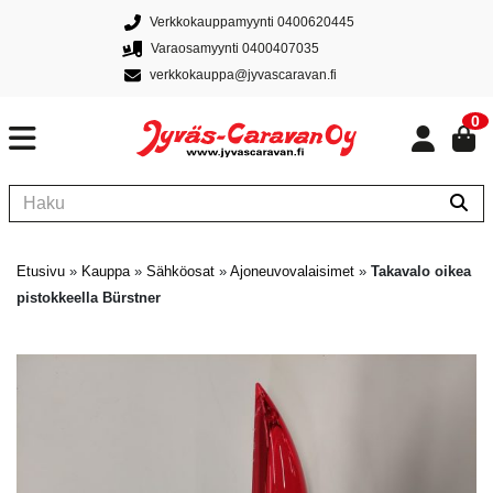
Verkkokauppamyynti 0400620445
Varaosamyynti 0400407035
verkkokauppa@jyvascaravan.fi
0
Etusivu
»
Kauppa
»
Sähköosat
»
Ajoneuvovalaisimet
»
Takavalo oikea
pistokkeella Bürstner