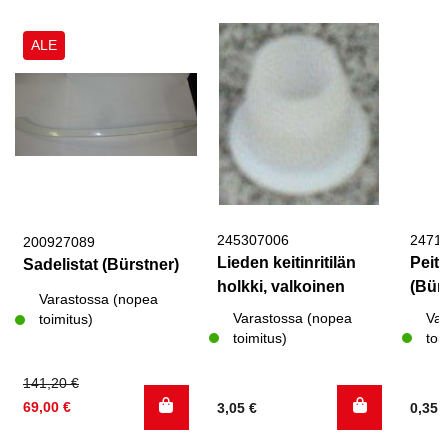
ALE
245307006
2471
200927089
Lieden keitinritilän
Peit
Sadelistat (Bürstner)
holkki, valkoinen
(Bür
Varastossa (nopea
Varastossa (nopea
Var
toimitus)
toimitus)
toi
Alkuperäinen
Nykyinen
141,20
€
hinta
hinta
69,00
€
3,05
€
0,35
oli:
on: