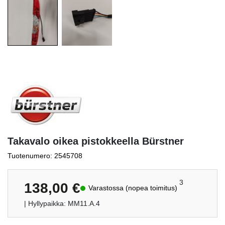
Takavalo oikea pistokkeella Bürstner
Tuotenumero: 2545708
3
138,00
€
Varastossa (nopea toimitus)
| Hyllypaikka: MM11.A.4