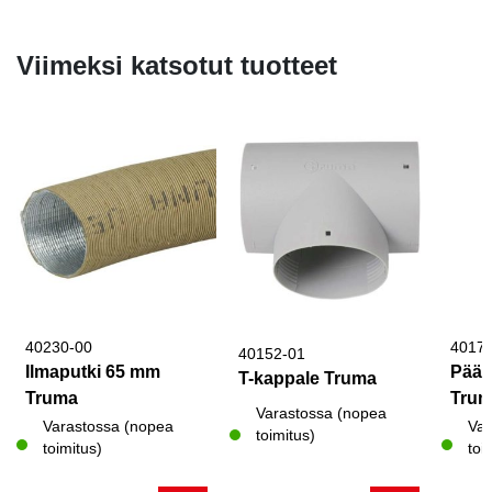
141,20 €.
69,00 €.
Viimeksi katsotut tuotteet
40230-00
4017
40152-01
Ilmaputki 65 mm
Päät
T-kappale Truma
Truma
Tru
Varastossa (nopea
Varastossa (nopea
Var
toimitus)
toimitus)
toi