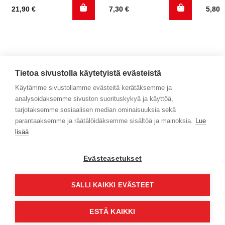
21,90
€
7,30
€
5,80
Tietoa sivustolla käytetyistä evästeistä
Käytämme sivustollamme evästeitä kerätäksemme ja
analysoidaksemme sivuston suorituskykyä ja käyttöä,
Yhteystiedot
tarjotaksemme sosiaalisen median ominaisuuksia sekä
parantaaksemme ja räätälöidäksemme sisältöä ja mainoksia.
Lue
Selaa tuotteita
lisää
Verkkokauppa
Evästeasetukset
Maksa turvallisesti
SALLI KAIKKI EVÄSTEET
ESTÄ KAIKKI
© Jyväs-Caravan 2026