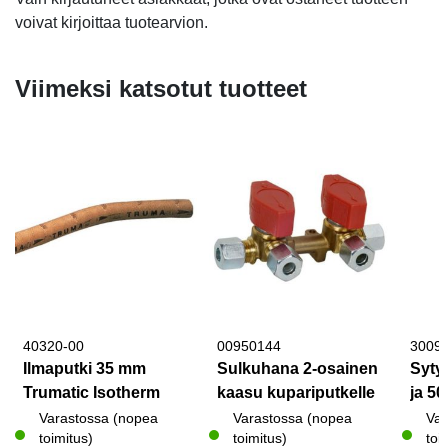
voivat kirjoittaa tuotearvion.
Viimeksi katsotut tuotteet
40320-00
00950144
3009
Ilmaputki 35 mm
Sulkuhana 2-osainen
Sytyt
Trumatic Isotherm
kaasu kupariputkelle
ja 50
Varastossa (nopea
Varastossa (nopea
Var
toimitus)
toimitus)
toi