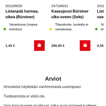
201109020
247106011
2011
Listanpää harmaa,
Kaasujousi Bürstner
List
oikea (Bürstner)
ulko-oveen (Seitz)
vase
Varastossa (nopea
Tilaustuote, tuotetta ei
Var
toimitus)
varastossa.
toi
1,45
€
290,00
€
0,55
Arviot
Arvostelut näytetään vanhimmasta uusimpaan
Tuotearvioita ei vielä ole.
Vain kirjautuneet asiakkaat, jotka ovat ostaneet tuotteen