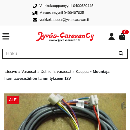
Verkkokauppamyynti 0400620445
Varaosamyynti 0400407035
verkkokauppa@jyvascaravan.fi
0
Etusivu
»
Varaosat
»
Dethleffs-varaosat
»
Kauppa
»
Muuntaja
harmaavesisäiliön lämmitykseen 12V
ALE