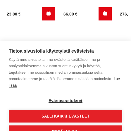
23,80
€
66,00
€
276,
Tietoa sivustolla käytetyistä evästeistä
Käytämme sivustollamme evästeitä kerätäksemme ja
analysoidaksemme sivuston suorituskykyä ja käyttöä,
Yhteystiedot
tarjotaksemme sosiaalisen median ominaisuuksia sekä
parantaaksemme ja räätälöidäksemme sisältöä ja mainoksia.
Lue
Selaa tuotteita
lisää
Verkkokauppa
Evästeasetukset
Maksa turvallisesti
SALLI KAIKKI EVÄSTEET