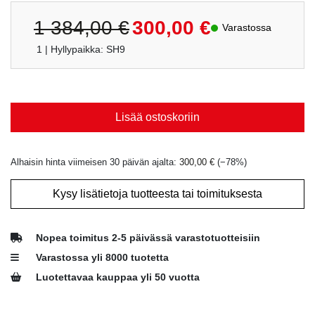
Alkuperäinen
Nykyinen
1 384,00
€
300,00
€
Varastossa
hinta
hinta
1
| Hyllypaikka: SH9
oli:
on:
1
300,00 €.
384,00 €.
Lisää ostoskoriin
Alhaisin hinta viimeisen 30 päivän ajalta:
300,00
€
(−
78
%)
Kysy lisätietoja tuotteesta tai toimituksesta
Nopea toimitus 2-5 päivässä varastotuotteisiin
Varastossa yli 8000 tuotetta
Luotettavaa kauppaa yli 50 vuotta