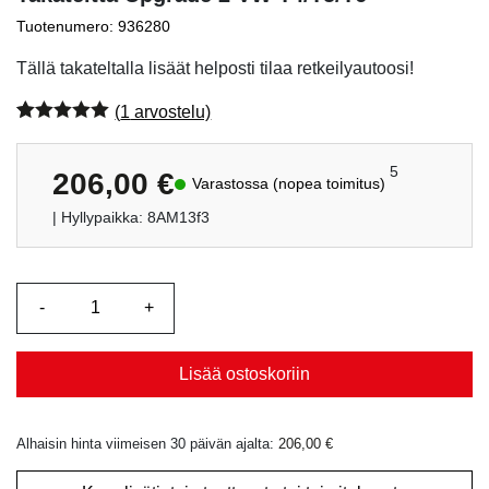
Tuotenumero: 936280
Tällä takateltalla lisäät helposti tilaa retkeilyautoosi!
(
1
arvostelu)
Arvio
1
5.00
5:stä
perustuen
5
206,00
€
Varastossa (nopea toimitus)
asiakkaan
arvotukseen.
| Hyllypaikka: 8AM13f3
Lisää ostoskoriin
Alhaisin hinta viimeisen 30 päivän ajalta:
206,00
€