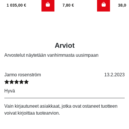
1 035,00
€
7,80
€
38,0
Arviot
Arvostelut näytetään vanhimmasta uusimpaan
Jarmo rosenström
13.2.2023
Arvostelu tuotteesta:
5
/ 5
Hyvä
Vain kirjautuneet asiakkaat, jotka ovat ostaneet tuotteen
voivat kirjoittaa tuotearvion.