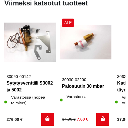
Viimeksi katsotut tuotteet
ALE
30090-00142
3063
30030-02200
Sytytysventtiili S3002
Katto
Palosuutin 30 mbar
ja 5002
täyde
Varastossa
Varastossa (nopea
Var
toimitus)
toi
Alkuperäinen
Nykyinen
34,00
€
7,60
€
276,00
€
37,0
hinta
hinta