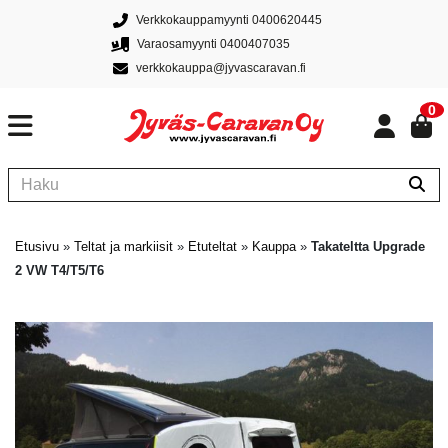
Verkkokauppamyynti 0400620445
Varaosamyynti 0400407035
verkkokauppa@jyvascaravan.fi
0
Etusivu
»
Teltat ja markiisit
»
Etuteltat
»
Kauppa
»
Takateltta Upgrade
2 VW T4/T5/T6