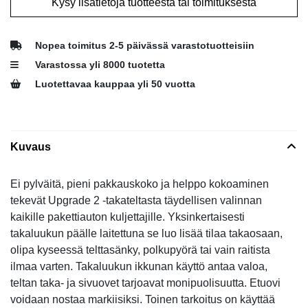
Kysy lisätietoja tuotteesta tai toimituksesta
Nopea toimitus 2-5 päivässä varastotuotteisiin
Varastossa yli 8000 tuotetta
Luotettavaa kauppaa yli 50 vuotta
Kuvaus
Ei pylväitä, pieni pakkauskoko ja helppo kokoaminen
tekevät Upgrade 2 -takateltasta täydellisen valinnan
kaikille pakettiauton kuljettajille. Yksinkertaisesti
takaluukun päälle laitettuna se luo lisää tilaa takaosaan,
olipa kyseessä telttasänky, polkupyörä tai vain raitista
ilmaa varten. Takaluukun ikkunan käyttö antaa valoa,
teltan taka- ja sivuovet tarjoavat monipuolisuutta. Etuovi
voidaan nostaa markiisiksi. Toinen tarkoitus on käyttää