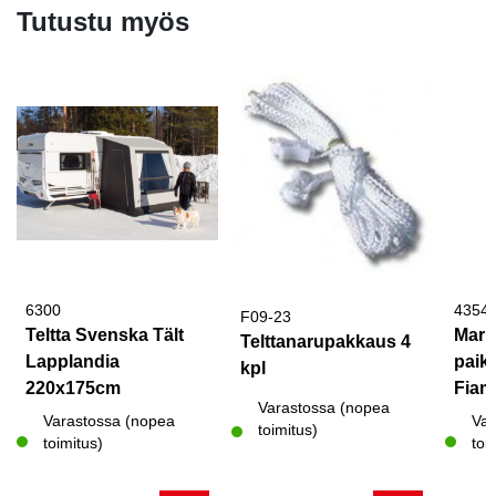
Tutustu myös
6300
4354
F09-23
Teltta Svenska Tält
Marki
Telttanarupakkaus 4
Lapplandia
paik
kpl
220x175cm
Fia
Varastossa (nopea
Varastossa (nopea
Var
toimitus)
toimitus)
toi