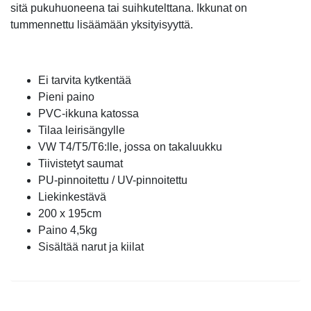
sitä pukuhuoneena tai suihkutelttana. Ikkunat on
tummennettu lisäämään yksityisyyttä.
Ei tarvita kytkentää
Pieni paino
PVC-ikkuna katossa
Tilaa leirisängylle
VW T4/T5/T6:lle, jossa on takaluukku
Tiivistetyt saumat
PU-pinnoitettu / UV-pinnoitettu
Liekinkestävä
200 x 195cm
Paino 4,5kg
Sisältää narut ja kiilat