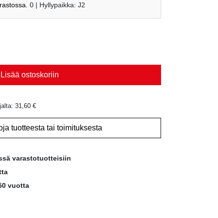
arastossa.
0
| Hyllypaikka: J2
Lisää ostoskoriin
jalta:
31,60
€
oja tuotteesta tai toimituksesta
ssä varastotuotteisiin
tta
50 vuotta