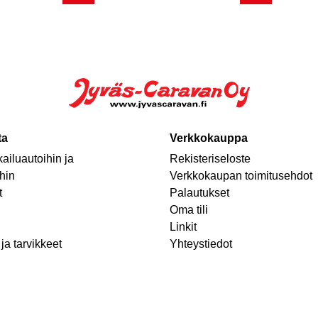
ta
Verkkokauppa
ailuautoihin ja
Rekisteriseloste
hin
Verkkokaupan toimitusehdot
t
Palautukset
Oma tili
Linkit
ja tarvikkeet
Yhteystiedot