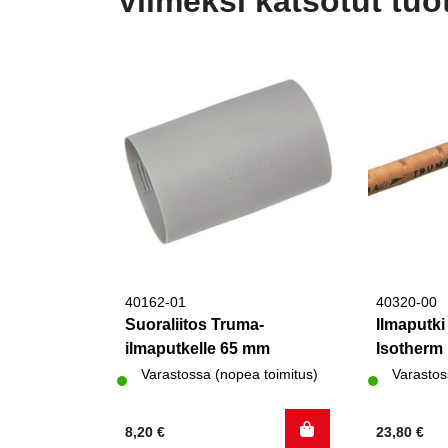
Viimeksi katsotut tuo
40162-01
40320-00
Suoraliitos Truma-
Ilmaputk
ilmaputkelle 65 mm
Isotherm
Varastossa (nopea toimitus)
Varastos
8,20
€
23,80
€