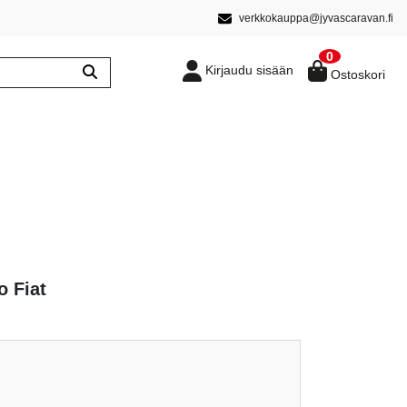
verkkokauppa@jyvascaravan.fi
0
Kirjaudu sisään
Ostoskori
o Fiat