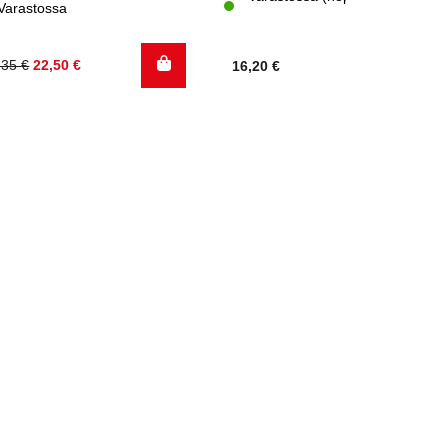
xi) 02-06
Varastossa
kuperäinen
kyinen
,35
€
22,50
€
16,20
€
nta
nta
:
:
,35 €.
,50 €.
.