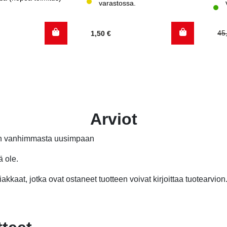
ma
varastossa.
Al
Ny
45
1,50
€
hi
hi
oli
on
45
22
Arviot
än vanhimmasta uusimpaan
ä ole.
akkaat, jotka ovat ostaneet tuotteen voivat kirjoittaa tuotearvion