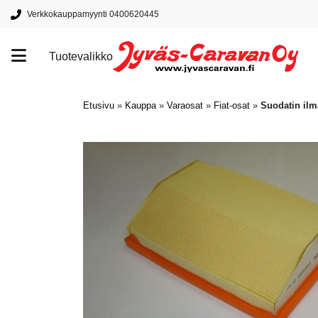
Verkkokauppamyynti 0400620445
Tuotevalikko
Tuotemerkit
Etusivu
»
Kauppa
»
Varaosat
»
Fiat-osat
»
Suodatin ilm