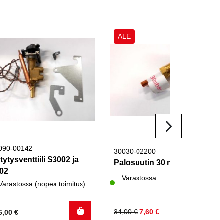
ALE
090-00142
30030-02200
tytysventtiili S3002 ja
Palosuutin 30 mbar
02
Varastossa
Varastossa (nopea toimitus)
Alkuperäinen
Nykyinen
34,00
€
7,60
€
6,00
€