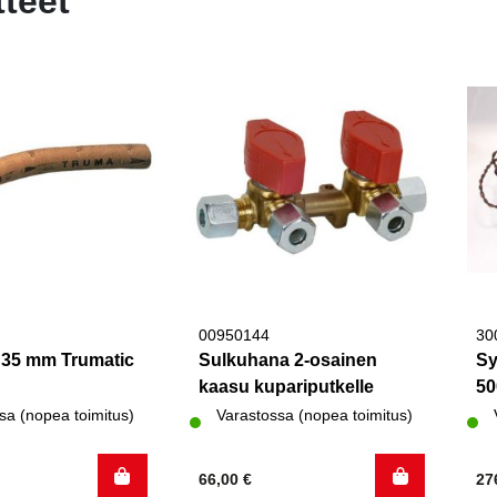
tteet
00950144
30
i 35 mm Trumatic
Sulkuhana 2-osainen
Sy
kaasu kupariputkelle
50
sa (nopea toimitus)
Varastossa (nopea toimitus)
66,00
€
27