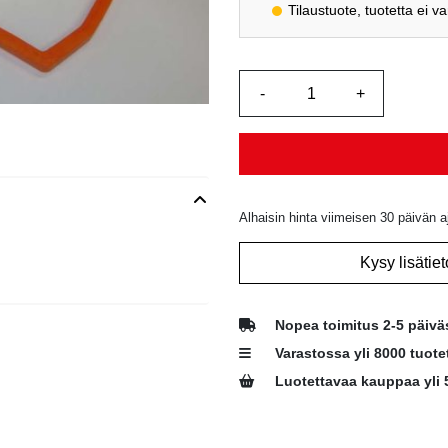
Tilaustuote, tuotetta ei v
Alhaisin hinta viimeisen 30 päivän a
Kysy lisätiet
Nopea toimitus 2-5 päivä
Varastossa yli 8000 tuote
Luotettavaa kauppaa yli 