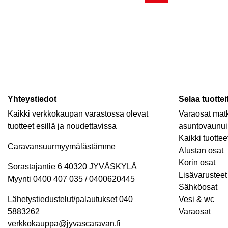
Yhteystiedot
Selaa tuottei
Kaikki verkkokaupan varastossa olevat
Varaosat matk
tuotteet esillä ja noudettavissa
asuntovaunui
Kaikki tuottee
Caravansuurmyymälästämme
Alustan osat
Korin osat
Sorastajantie 6 40320 JYVÄSKYLÄ
Lisävarusteet 
Myynti 0400 407 035 / 0400620445
Sähköosat
Lähetystiedustelut/palautukset 040
Vesi & wc
5883262
Varaosat
verkkokauppa@jyvascaravan.fi