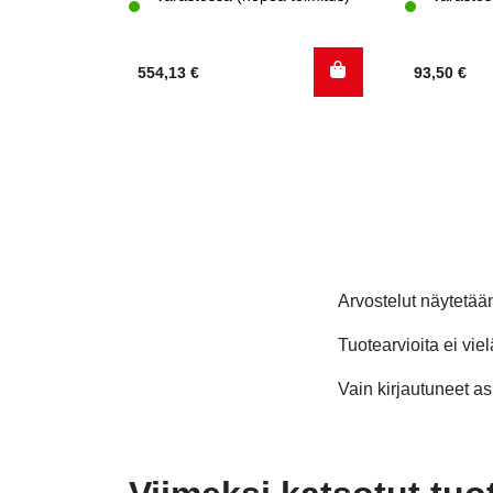
554,13
€
93,50
€
Arvostelut näytetä
Tuotearvioita ei viel
Vain kirjautuneet asi