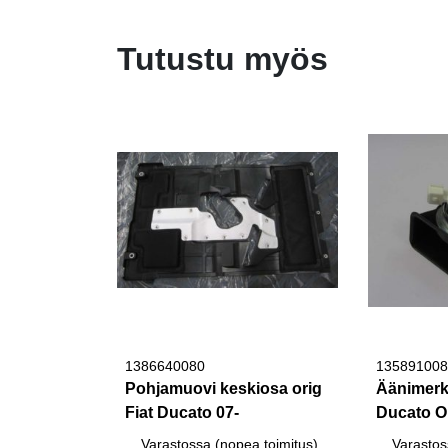
Tutustu myös
1386640080
135891008
Pohjamuovi keskiosa orig
Äänimerkk
Fiat Ducato 07-
Ducato Or
Varastossa (nopea toimitus)
Varastos