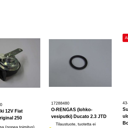
A
43
17288480
0
Su
O-RENGAS (lohko-
i 12V Fiat
ul
vesiputki) Ducato 2.3 JTD
iginal 250
Bo
Tilaustuote, tuotetta ei
sa (nopea toimitus)