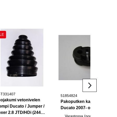
LE
-T331407
51854824
ojakumi vetonivelen
Pakoputken kannatinkumi
ompi Ducato / Jumper /
Ducato 2007- orig.
xer 2.8 JTD/HDi (244
Varastossa (nopea toimitus)