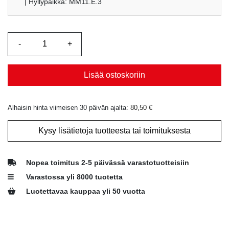
| Hyllypaikka: MM11.E.3
Lisää ostoskoriin
Alhaisin hinta viimeisen 30 päivän ajalta:
80,50
€
Kysy lisätietoja tuotteesta tai toimituksesta
Nopea toimitus 2-5 päivässä varastotuotteisiin
Varastossa yli 8000 tuotetta
Luotettavaa kauppaa yli 50 vuotta