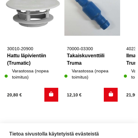
30010-20900
70000-03300
4023
Hattu läpivientiin
Takaiskuventtiili
Ilma
(Trumatic)
Truma
Tru
Varastossa (nopea
Varastossa (nopea
Var
toimitus)
toimitus)
toi
20,80
€
12,10
€
21,9
Tietoa sivustolla käytetyistä evästeistä