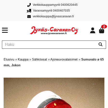
Verkkokauppamyynti 0400620445
Varaosamyynti 0400407035
verkkokauppa@jyvascaravan.fi
0
Etusivu
»
Kauppa
»
Sähköosat
»
Ajoneuvovalaisimet
»
Sumuvalo ø 65
mm, Jokon