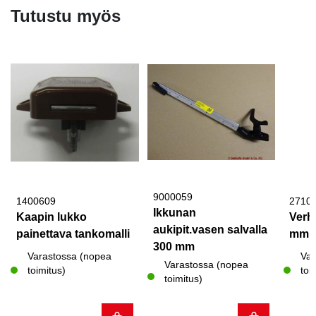
Tutustu myös
9000059
1400609
2710
Ikkunan
Kaapin lukko
Verh
aukipit.vasen salvalla
painettava tankomalli
mm
300 mm
Varastossa (nopea
Var
Varastossa (nopea
toimitus)
toi
toimitus)