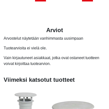
hinta
hinta
oli:
on:
4,40 €.
4,00 €.
Arviot
Arvostelut näytetään vanhimmasta uusimpaan
Tuotearvioita ei vielä ole.
Vain kirjautuneet asiakkaat, jotka ovat ostaneet tuotteen
voivat kirjoittaa tuotearvion.
Viimeksi katsotut tuotteet