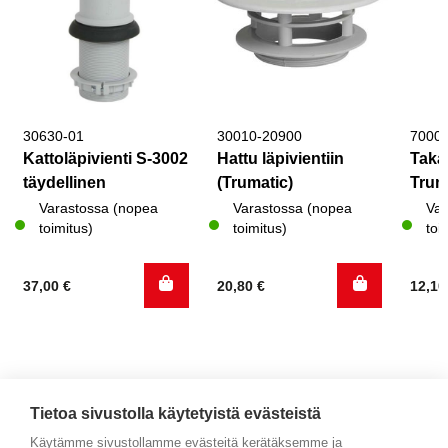
30630-01
30010-20900
7000
Kattoläpivienti S-3002
Hattu läpivientiin
Takai
täydellinen
(Trumatic)
Tru
Varastossa (nopea
Varastossa (nopea
Var
toimitus)
toimitus)
toi
37,00
€
20,80
€
12,1
Tietoa sivustolla käytetyistä evästeistä
Käytämme sivustollamme evästeitä kerätäksemme ja