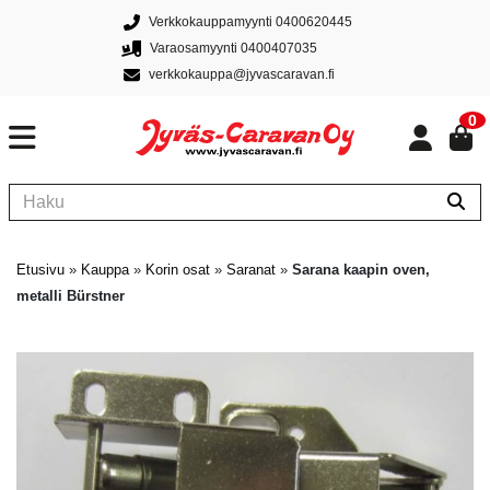
Verkkokauppamyynti 0400620445
Varaosamyynti 0400407035
verkkokauppa@jyvascaravan.fi
0
Etusivu
»
Kauppa
»
Korin osat
»
Saranat
»
Sarana kaapin oven,
metalli Bürstner