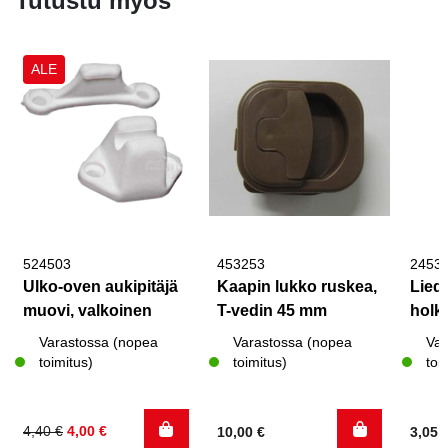
Tutustu myös
ALE
524503
453253
2453
Ulko-oven aukipitäjä
Kaapin lukko ruskea,
Liede
muovi, valkoinen
T-vedin 45 mm
holkk
Varastossa (nopea
Varastossa (nopea
Var
toimitus)
toimitus)
toi
Alkuperäinen
Nykyinen
4,40
€
4,00
€
10,00
€
3,05