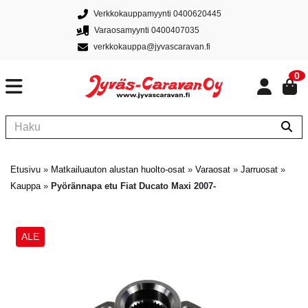
Verkkokauppamyynti 0400620445
Varaosamyynti 0400407035
verkkokauppa@jyvascaravan.fi
0
Etusivu
»
Matkailuauton alustan huolto-osat
»
Varaosat
»
Jarruosat
»
Kauppa
»
Pyörännapa etu Fiat Ducato Maxi 2007-
ALE