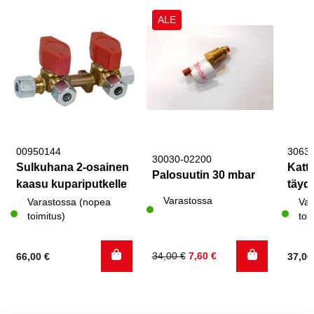
ALE
00950144
3063
30030-02200
Sulkuhana 2-osainen
Katto
Palosuutin 30 mbar
kaasu kupariputkelle
täyde
Varastossa
Varastossa (nopea
Var
toimitus)
toi
Alkuperäinen
Nykyinen
34,00
€
7,60
€
66,00
€
37,0
hinta
hinta
oli:
on:
34,00 €.
7,60 €.