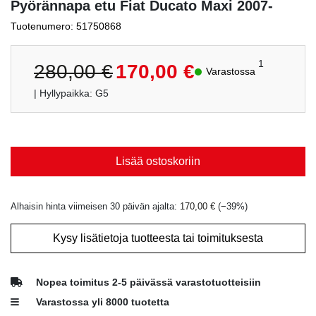
Pyörännapa etu Fiat Ducato Maxi 2007-
Tuotenumero: 51750868
Alkuperäinen
Nykyinen
1
280,00
€
170,00
€
Varastossa
hinta
hinta
| Hyllypaikka: G5
oli:
on:
280,00 €.
170,00 €.
Lisää ostoskoriin
Alhaisin hinta viimeisen 30 päivän ajalta:
170,00
€
(−
39
%)
Kysy lisätietoja tuotteesta tai toimituksesta
Nopea toimitus 2-5 päivässä varastotuotteisiin
Varastossa yli 8000 tuotetta