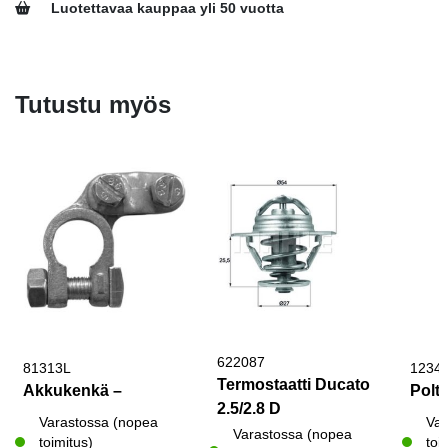
Luotettavaa kauppaa yli 50 vuotta
Tutustu myös
622087
81313L
1234
Termostaatti Ducato
Akkukenkä –
Poltt
2.5/2.8 D
Varastossa (nopea
Var
Varastossa (nopea
toimitus)
toi