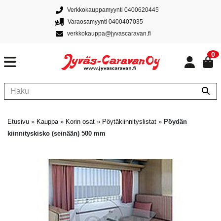
Verkkokauppamyynti 0400620445
Varaosamyynti 0400407035
verkkokauppa@jyvascaravan.fi
0
Etusivu
»
Kauppa
»
Korin osat
»
Pöytäkiinnityslistat
»
Pöydän
kiinnityskisko (seinään) 500 mm