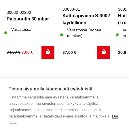
30630-01
3001
30030-02200
Kattoläpivienti S-3002
Hattu
Palosuutin 30 mbar
täydellinen
(Trum
Varastossa
Varastossa (nopea
Var
toimitus)
toi
Alkuperäinen
Nykyinen
34,00
€
7,60
€
37,00
€
20,8
hinta
hinta
oli:
on:
34,00 €.
7,60 €.
Tietoa sivustolla käytetyistä evästeistä
Käytämme sivustollamme evästeitä kerätäksemme ja
analysoidaksemme sivuston suorituskykyä ja käyttöä,
Yhteystiedot
tarjotaksemme sosiaalisen median ominaisuuksia sekä
parantaaksemme ja räätälöidäksemme sisältöä ja mainoksia.
Lue
Selaa tuotteita
lisää