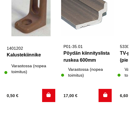
P01-35.01
5330
1401202
Pöydän kiinnityslista
TV-p
Kalustekiinnike
ruskea 600mm
(pien
Varastossa (nopea
Varastossa (nopea
Var
toimitus)
toimitus)
toi
0,50
€
17,00
€
6,60