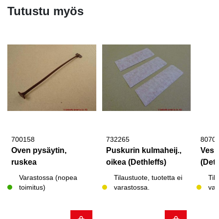
Tutustu myös
700158
732265
8070
Oven pysäytin,
Puskurin kulmaheij.,
Vesi
ruskea
oikea (Dethleffs)
(Deth
Varastossa (nopea
Tilaustuote, tuotetta ei
Til
toimitus)
varastossa.
var