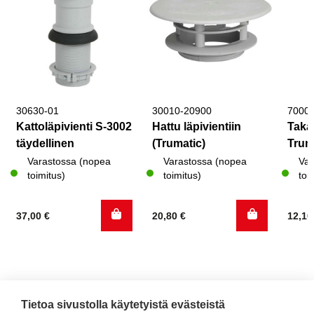
30630-01
30010-20900
7000
Kattoläpivienti S-3002
Hattu läpivientiin
Takai
täydellinen
(Trumatic)
Tru
Varastossa (nopea
Varastossa (nopea
Var
toimitus)
toimitus)
toi
37,00
€
20,80
€
12,1
Tietoa sivustolla käytetyistä evästeistä