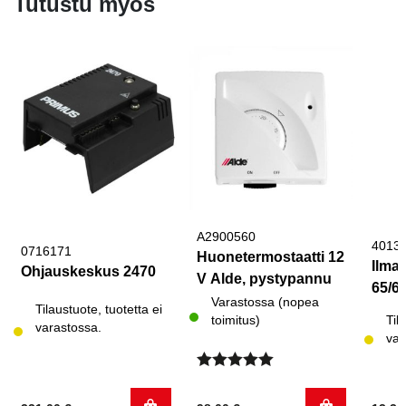
Tutustu myös
A2900560
4013
0716171
Huonetermostaatti 12
Ilma
Ohjauskeskus 2470
V Alde, pystypannu
65/6
Varastossa (nopea
Tilaustuote, tuotetta ei
toimitus)
Til
varastossa.
var
Arvostelu
tuotteesta: