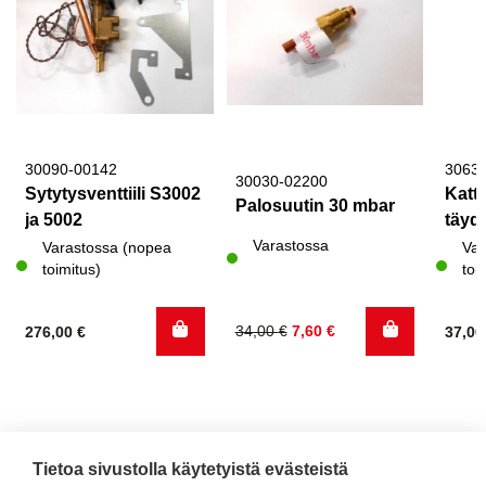
30090-00142
3063
30030-02200
Sytytysventtiili S3002
Katto
Palosuutin 30 mbar
ja 5002
täyde
Varastossa
Varastossa (nopea
Var
toimitus)
toi
Alkuperäinen
Nykyinen
34,00
€
7,60
€
276,00
€
37,0
hinta
hinta
oli:
on:
34,00 €.
7,60 €.
Tietoa sivustolla käytetyistä evästeistä