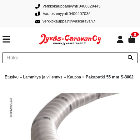
Verkkokauppamyynti 0400620445
Varaosamyynti 0400407035
verkkokauppa@jyvascaravan.fi
0
Etusivu
»
Lämmitys ja viilennys
»
Kauppa
»
Pakoputki 55 mm S-3002