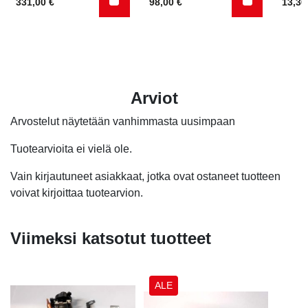
331,00
€
98,00
€
13,3
5.00
/ 5
Arviot
Arvostelut näytetään vanhimmasta uusimpaan
Tuotearvioita ei vielä ole.
Vain kirjautuneet asiakkaat, jotka ovat ostaneet tuotteen
voivat kirjoittaa tuotearvion.
Viimeksi katsotut tuotteet
ALE