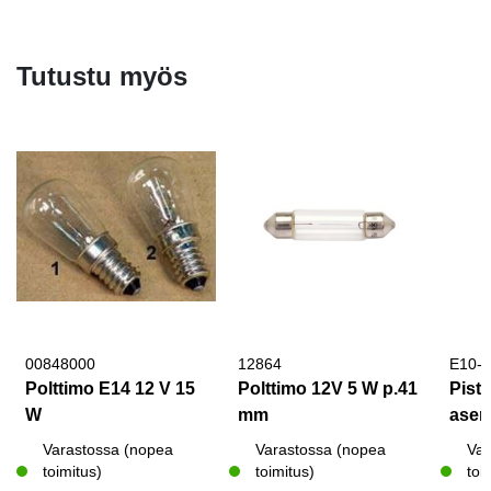
Tutustu myös
00848000
12864
E10-
Polttimo E14 12 V 15
Polttimo 12V 5 W p.41
Pisto
W
mm
asen
Varastossa (nopea
Varastossa (nopea
Var
toimitus)
toimitus)
toi