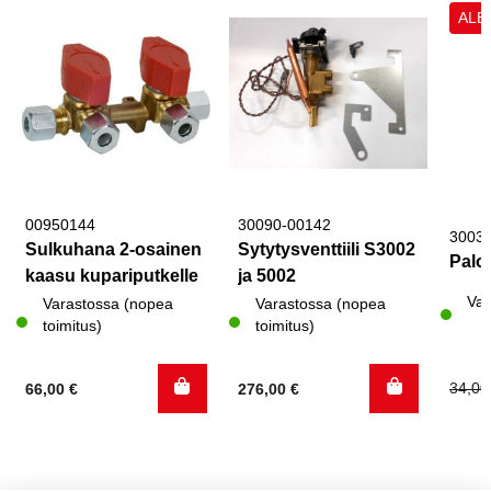
ALE
00950144
30090-00142
3003
Sulkuhana 2-osainen
Sytytysventtiili S3002
Palo
kaasu kupariputkelle
ja 5002
Var
Varastossa (nopea
Varastossa (nopea
toimitus)
toimitus)
Alku
Nyky
34,0
66,00
€
276,00
€
hinta
hinta
oli:
on:
34,00
7,60 