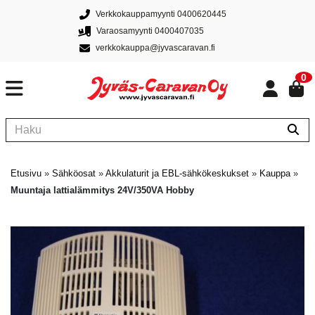
Verkkokauppamyynti 0400620445
Varaosamyynti 0400407035
verkkokauppa@jyvascaravan.fi
0
Etusivu
»
Sähköosat
»
Akkulaturit ja EBL-sähkökeskukset
»
Kauppa
»
Muuntaja lattialämmitys 24V/350VA Hobby