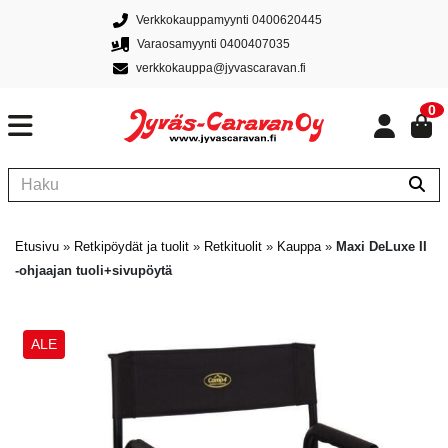
Verkkokauppamyynti 0400620445
Varaosamyynti 0400407035
verkkokauppa@jyvascaravan.fi
0
Etusivu
»
Retkipöydät ja tuolit
»
Retkituolit
»
Kauppa
»
Maxi DeLuxe II
-ohjaajan tuoli+sivupöytä
ALE