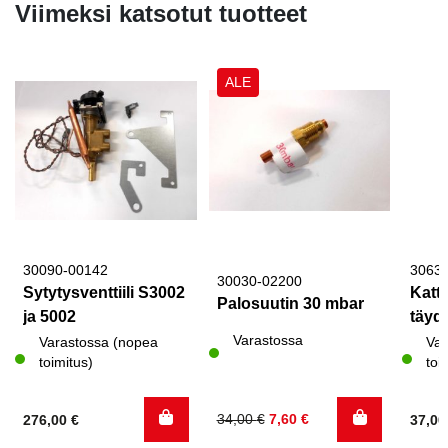
Viimeksi katsotut tuotteet
ALE
30090-00142
3063
30030-02200
Sytytysventtiili S3002
Katto
Palosuutin 30 mbar
ja 5002
täyde
Varastossa
Varastossa (nopea
Var
toimitus)
toi
Alkuperäinen
Nykyinen
34,00
€
7,60
€
276,00
€
37,0
hinta
hinta