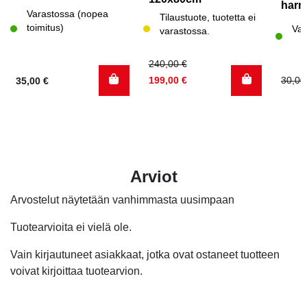
harm
Varastossa (nopea
Tilaustuote, tuotetta ei
toimitus)
Var
varastossa.
Alkuperäinen
Nykyinen
240,00
€
hinta
hinta
Alku
Nyky
199,00
€
30,0
35,00
€
oli:
on:
hinta
hinta
240,00 €.
199,00 €.
oli:
on:
30,00
18,50
Arviot
Arvostelut näytetään vanhimmasta uusimpaan
Tuotearvioita ei vielä ole.
Vain kirjautuneet asiakkaat, jotka ovat ostaneet tuotteen
voivat kirjoittaa tuotearvion.