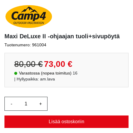
Maxi DeLuxe II -ohjaajan tuoli+sivupöytä
Tuotenumero: 961004
Alkuperäinen
Nykyinen
80,00
€
73,00
€
hinta
hinta
Varastossa (nopea toimitus)
16
oli:
on:
| Hyllypaikka: am.lava
80,00 €.
73,00 €.
Lisää ostoskoriin