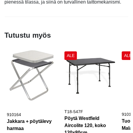
pienessä tilassa, ja siinä on turvallinen taittomekanismi.
Tutustu myös
ALE
ALE
T18-547F
9101
910164
Pöytä Westfield
Tuoli
Jakkara + pöytälevy
Aircolite 120, koko
Mala
harmaa
120x80cm