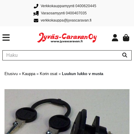
Verkkokauppamyynti 0400620445
Varaosamyynti 0400407035
verkkokauppa@jyvascaravan.fi
Etusivu
»
Kauppa
»
Korin osat
»
Luukun lukko v musta