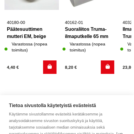
40180-00
40162-01
4032
Päätesuuttimen
Suoraliitos Truma-
Ilma
mutteri EM, beige
ilmaputkelle 65 mm
Trum
Varastossa (nopea
Varastossa (nopea
Var
toimitus)
toimitus)
toi
4,40
€
8,20
€
23,8
Tietoa sivustolla käytetyistä evästeistä
Käytämme sivustollamme evästeitä kerätäksemme ja
analysoidaksemme sivuston suorituskykyä ja käyttöä,
Yhteystiedot
tarjotaksemme sosiaalisen median ominaisuuksia sekä
parantaaksemme ja räätälöidäksemme sisältöä ja mainoksia.
Lue