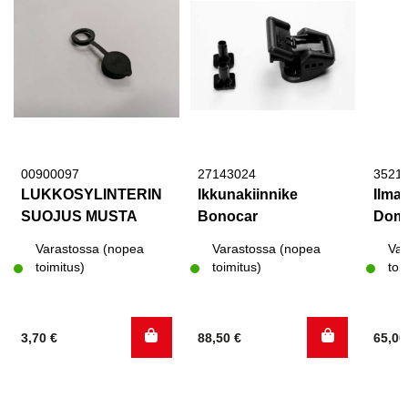
00900097
27143024
3521
LUKKOSYLINTERIN
Ikkunakiinnike
Ilman
SUOJUS MUSTA
Bonocar
Dome
Varastossa (nopea
Varastossa (nopea
Var
toimitus)
toimitus)
toi
3,70
€
88,50
€
65,0