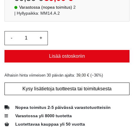
hinta
hinta
Varastossa (nopea toimitus)
2
oli:
on:
| Hyllypaikka: MM14.A.2
60,50 €.
39,00 €.
Lisää ostoskoriin
Alhaisin hinta viimeisen 30 päivän ajalta:
39,00
€
(−
36
%)
Kysy lisätietoja tuotteesta tai toimituksesta
Nopea toimitus 2-5 päivässä varastotuotteisiin
Varastossa yli 8000 tuotetta
Luotettavaa kauppaa yli 50 vuotta