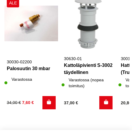
ALE
30630-01
3001
30030-02200
Kattoläpivienti S-3002
Hattu
Palosuutin 30 mbar
täydellinen
(Trum
Varastossa
Varastossa (nopea
Var
toimitus)
toi
Alkuperäinen
Nykyinen
34,00
€
7,60
€
37,00
€
20,8
hinta
hinta
oli:
on:
34,00 €.
7,60 €.