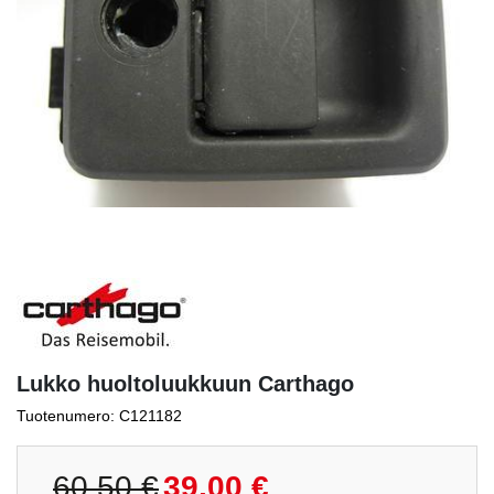
Lukko huoltoluukkuun Carthago
Tuotenumero: C121182
Alkuperäinen
Nykyinen
60,50
€
39,00
€