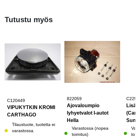
Tutustu myös
822059
C225
C120449
Ajovaloumpio
Lisä
VIPUKYTKIN KROMI
lyhyetvalot I-autot
(Car
CARTHAGO
Hella
Sunl
Tilaustuote, tuotetta ei
Varastossa (nopea
Var
varastossa.
toimitus)
toi