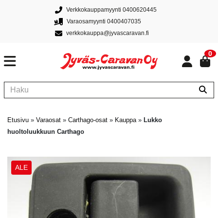
Verkkokauppamyynti 0400620445
Varaosamyynti 0400407035
verkkokauppa@jyvascaravan.fi
0
Etusivu
»
Varaosat
»
Carthago-osat
»
Kauppa
»
Lukko
huoltoluukkuun Carthago
ALE