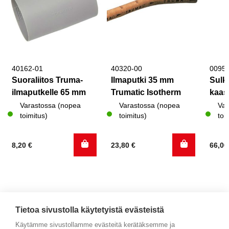
40162-01
40320-00
0095
Suoraliitos Truma-
Ilmaputki 35 mm
Sulk
ilmaputkelle 65 mm
Trumatic Isotherm
kaas
Varastossa (nopea
Varastossa (nopea
Var
toimitus)
toimitus)
toi
8,20
€
23,80
€
66,0
Tietoa sivustolla käytetyistä evästeistä
Käytämme sivustollamme evästeitä kerätäksemme ja