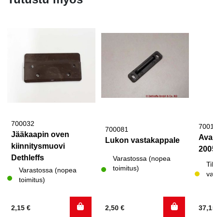
700032
7001
700081
Jääkaapin oven
Avai
Lukon vastakappale
kiinnitysmuovi
2005
Dethleffs
Varastossa (nopea
Til
toimitus)
Varastossa (nopea
var
toimitus)
2,15
€
2,50
€
37,1