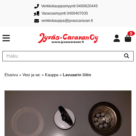
Verkkokauppamyynti 0400620445
Varaosamyynti 0400407035
verkkokauppa@jyvascaravan.fi
0
Etusivu
»
Vesi ja wc
»
Kauppa
»
Lavuaarin liitin