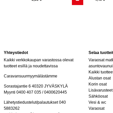
Yhteystiedot
Selaa tuottei
Kaikki verkkokaupan varastossa olevat
Varaosat matk
tuotteet esillä ja noudettavissa
asuntovaunui
Kaikki tuottee
Caravansuurmyymälästämme
Alustan osat
Korin osat
Sorastajantie 6 40320 JYVÄSKYLÄ
Lisävarusteet 
Myynti 0400 407 035 / 0400620445
Sähköosat
Lähetystiedustelut/palautukset 040
Vesi & wc
5883262
Varaosat