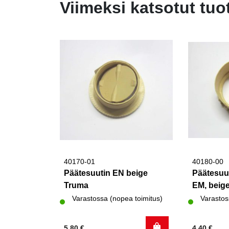
Viimeksi katsotut tuo
40170-01
40180-00
Päätesuutin EN beige
Päätesuut
Truma
EM, beig
Varastossa (nopea toimitus)
Varastos
5,80
€
4,40
€