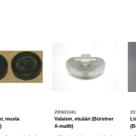
200601041
20
i, musta
Valaisin, etuääri (Bürstner
Li
)
A-mallit)
(B