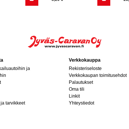
ta
Verkkokauppa
ailuautoihin ja
Rekisteriseloste
hin
Verkkokaupan toimitusehdot
t
Palautukset
Oma tili
Linkit
ja tarvikkeet
Yhteystiedot