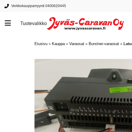
Verkkokauppamyynti 0400620445
Tuotevalikko
Tuotemerkit
Etusivu
»
Kauppa
»
Varaosat
»
Burstner-varaosat
»
Latu