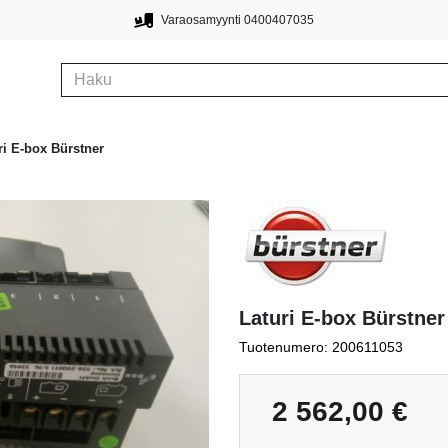
Varaosamyynti 0400407035
ri E-box Bürstner
Laturi E-box Bürstner
Tuotenumero: 200611053
2 562,00
€