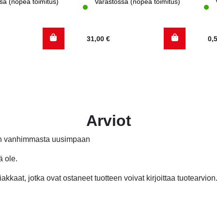
sa (nopea toimitus)
Varastossa (nopea toimitus)
31,00
€
0,
Arviot
än vanhimmasta uusimpaan
ä ole.
akkaat, jotka ovat ostaneet tuotteen voivat kirjoittaa tuotearvion