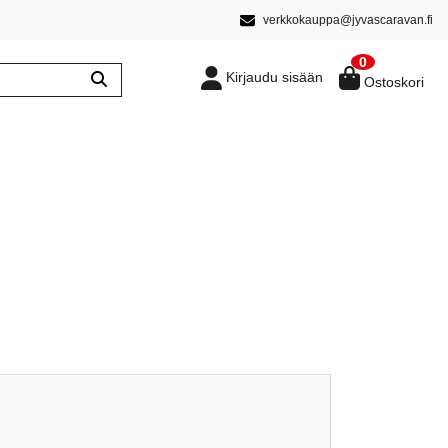
verkkokauppa@jyvascaravan.fi
0
Kirjaudu sisään
Ostoskori