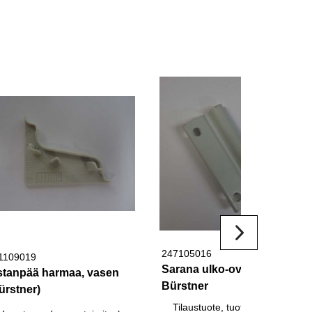
247105016
1109019
Sarana ulko-oven
stanpää harmaa, vasen
Bürstner
ürstner)
Tilaustuote, tuotetta ei