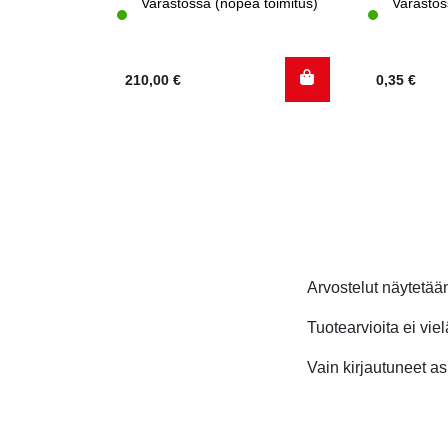
Varastossa (nopea toimitus)
Varastos
210,00
€
0,35
€
Arvostelut näytetä
Tuotearvioita ei viel
Vain kirjautuneet asi