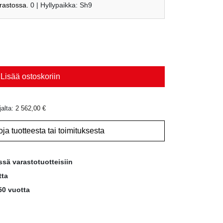
arastossa.
0
| Hyllypaikka: Sh9
Lisää ostoskoriin
jalta:
2 562,00
€
oja tuotteesta tai toimituksesta
ssä varastotuotteisiin
tta
50 vuotta