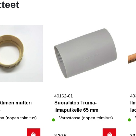
tteet
40162-01
40
timen mutteri
Suoraliitos Truma-
Il
e
ilmaputkelle 65 mm
Is
sa (nopea toimitus)
Varastossa (nopea toimitus)
8,20
€
23