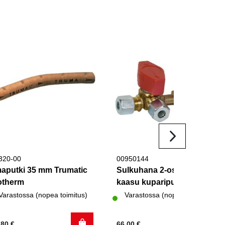
320-00
00950144
maputki 35 mm Trumatic
Sulkuhana 2-osainen
otherm
kaasu kupariputkelle
Varastossa (nopea toimitus)
Varastossa (nopea toimitus)
,80
€
66,00
€