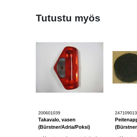
Tutustu myös
200601039
247109013
Takavalo, vasen
Peitenapp
(Bürstner/Adria/Poksi)
(Bürstner