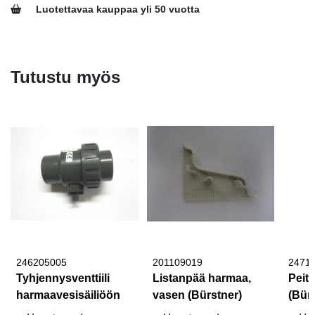
Luotettavaa kauppaa yli 50 vuotta
Tutustu myös
246205005
201109019
2471
Tyhjennysventtiili
Listanpää harmaa,
Peit
harmaavesisäiliöön
vasen (Bürstner)
(Bür