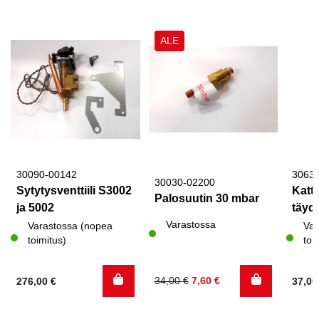
ALE
30090-00142
3063
30030-02200
Sytytysventtiili S3002
Katto
Palosuutin 30 mbar
ja 5002
täyde
Varastossa
Varastossa (nopea
Var
toimitus)
toi
Alkuperäinen
Nykyinen
34,00
€
7,60
€
276,00
€
37,0
hinta
hinta
oli:
on: