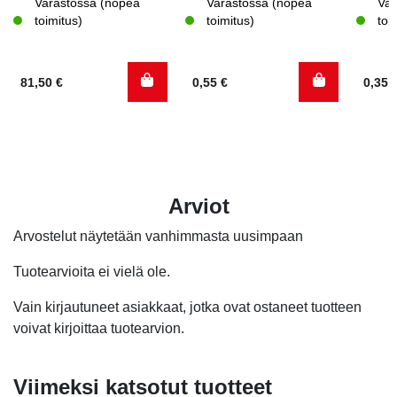
Varastossa (nopea
Varastossa (nopea
Var
toimitus)
toimitus)
toi
81,50
€
0,55
€
0,35
Arviot
Arvostelut näytetään vanhimmasta uusimpaan
Tuotearvioita ei vielä ole.
Vain kirjautuneet asiakkaat, jotka ovat ostaneet tuotteen
voivat kirjoittaa tuotearvion.
Viimeksi katsotut tuotteet