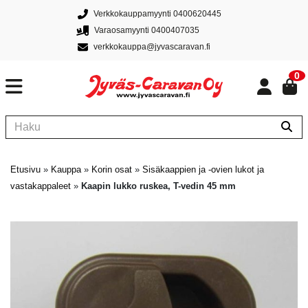
Verkkokauppamyynti 0400620445
Varaosamyynti 0400407035
verkkokauppa@jyvascaravan.fi
0
Etusivu
»
Kauppa
»
Korin osat
»
Sisäkaappien ja -ovien lukot ja
vastakappaleet
»
Kaapin lukko ruskea, T-vedin 45 mm