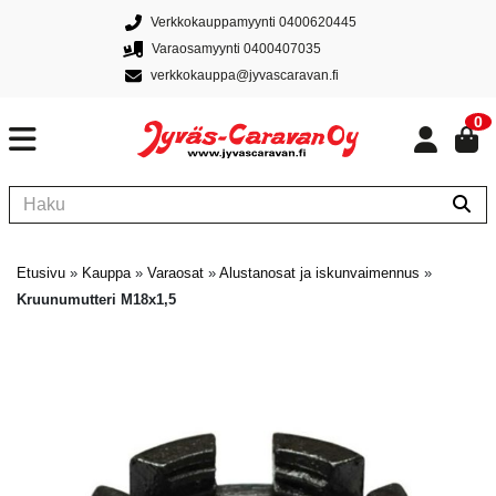
Verkkokauppamyynti 0400620445
Varaosamyynti 0400407035
verkkokauppa@jyvascaravan.fi
0
Etusivu
»
Kauppa
»
Varaosat
»
Alustanosat ja iskunvaimennus
»
Kruunumutteri M18x1,5