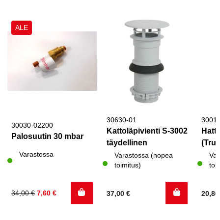
ALE
30630-01
3001
30030-02200
Kattoläpivienti S-3002
Hattu
Palosuutin 30 mbar
täydellinen
(Trum
Varastossa
Varastossa (nopea
Var
toimitus)
toi
Alkuperäinen
Nykyinen
34,00
€
7,60
€
37,00
€
20,8
hinta
hinta
oli:
on: