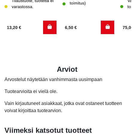
Tilaustuote, tuotetta ei
Var
toimitus)
varastossa.
toi
13,20
€
6,50
€
75,0
Arviot
Arvostelut näytetään vanhimmasta uusimpaan
Tuotearvioita ei vielä ole.
Vain kirjautuneet asiakkaat, jotka ovat ostaneet tuotteen
voivat kirjoittaa tuotearvion.
Viimeksi katsotut tuotteet