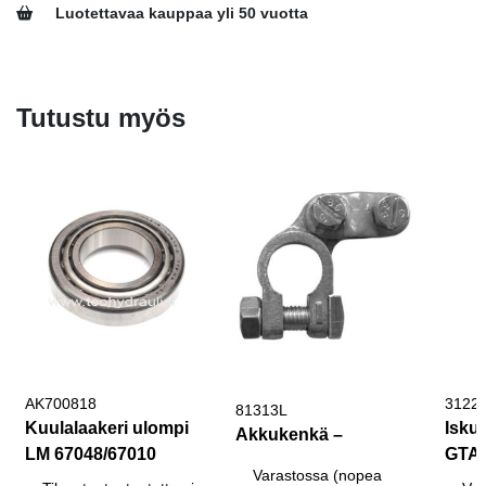
Luotettavaa kauppaa yli 50 vuotta
Tutustu myös
AK700818
3122
81313L
Kuulalaakeri ulompi
Isku
Akkukenkä –
LM 67048/67010
GTA 
Varastossa (nopea