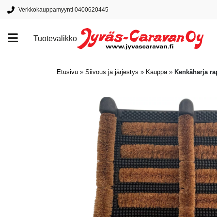
Verkkokauppamyynti 0400620445
Tuotevalikko
Tuotemerkit
Etusivu
»
Siivous ja järjestys
»
Kauppa
»
Kenkäharja ra