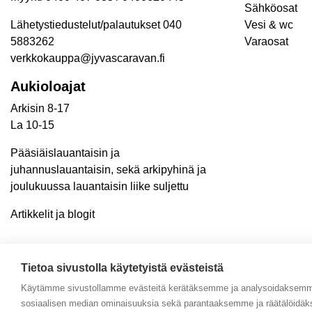
Sähköosat
Lähetystiedustelut/palautukset 040
Vesi & wc
5883262
Varaosat
verkkokauppa@jyvascaravan.fi
Aukioloajat
Arkisin 8-17
La 10-15
Pääsiäislauantaisin ja
juhannuslauantaisin, sekä arkipyhinä ja
joulukuussa lauantaisin liike suljettu
Artikkelit ja blogit
Tietoa sivustolla käytetyistä evästeistä
Käytämme sivustollamme evästeitä kerätäksemme ja analysoidaksemme 
sosiaalisen median ominaisuuksia sekä parantaaksemme ja räätälöidäk