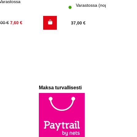
Varastossa
Varastossa (nopea toimitus)
kuperäinen
kyinen
,00
€
7,60
€
37,00
€
nta
nta
:
:
,00 €.
60 €.
Maksa turvallisesti