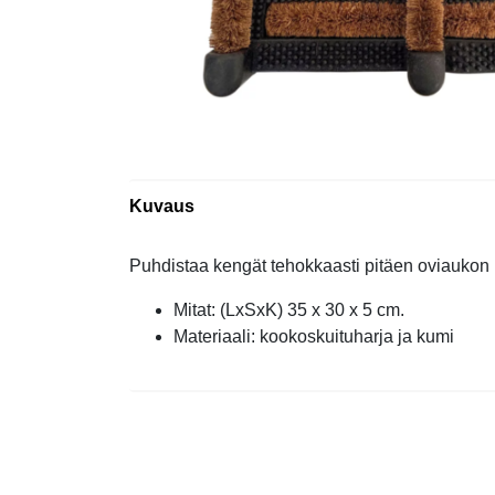
Kuvaus
Puhdistaa kengät tehokkaasti pitäen oviaukon 
Mitat: (LxSxK) 35 x 30 x 5 cm.
Materiaali: kookoskuituharja ja kumi