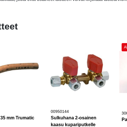
tteet
A
00950144
30
i 35 mm Trumatic
Sulkuhana 2-osainen
Pa
kaasu kupariputkelle