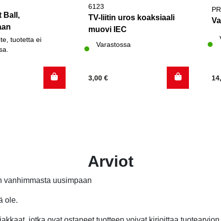
6123
PR
 Ball,
TV-liitin uros koaksiaali
Va
aan
muovi IEC
te, tuotetta ei
Varastossa
sa.
3,00
€
14
Arviot
än vanhimmasta uusimpaan
ä ole.
akkaat, jotka ovat ostaneet tuotteen voivat kirjoittaa tuotearvion