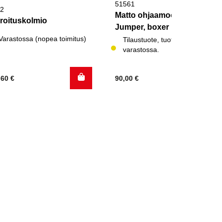
51561
2
Matto ohjaamoon Ducato,
roituskolmio
Jumper, boxer 1994-2002
Varastossa (nopea toimitus)
Tilaustuote, tuotetta ei
varastossa.
,60
€
90,00
€
.