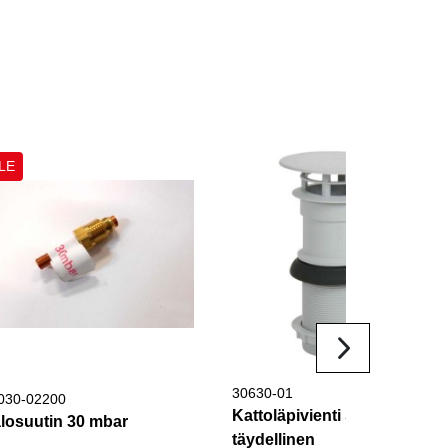
LE
30630-01
030-02200
Kattoläpivienti S-3002
losuutin 30 mbar
täydellinen