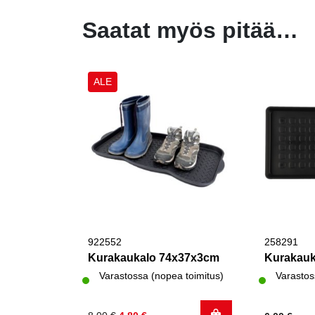
Saatat myös pitää…
ALE
922552
258291
Kurakaukalo 74x37x3cm
Kurakauk
Varastossa (nopea toimitus)
Varastos
Alkuperäinen
Nykyinen