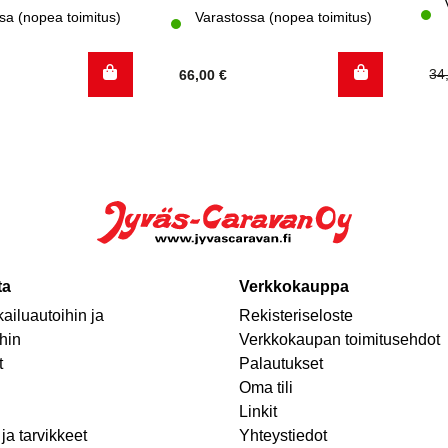
sa (nopea toimitus)
Varastossa (nopea toimitus)
Al
Ny
34
66,00
€
hi
hi
oli
on
34
7,
ta
Verkkokauppa
ailuautoihin ja
Rekisteriseloste
hin
Verkkokaupan toimitusehdot
t
Palautukset
Oma tili
Linkit
ja tarvikkeet
Yhteystiedot