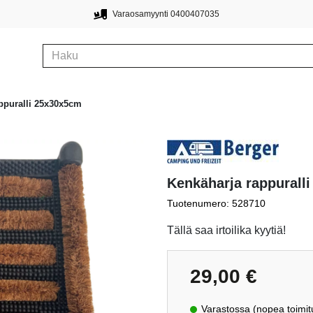
Varaosamyynti 0400407035
ppuralli 25x30x5cm
Kenkäharja rappurall
Tuotenumero: 528710
Tällä saa irtoilika kyytiä!
29,00
€
Varastossa (nopea toimit