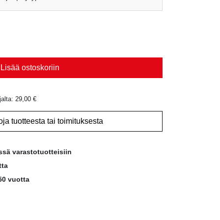
Lisää ostoskoriin
jalta:
29,00
€
oja tuotteesta tai toimituksesta
ssä varastotuotteisiin
tta
50 vuotta