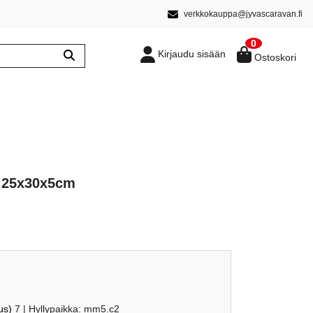
verkkokauppa@jyvascaravan.fi
0
Kirjaudu sisään
Ostoskori
i 25x30x5cm
us)
7
| Hyllypaikka: mm5.c2