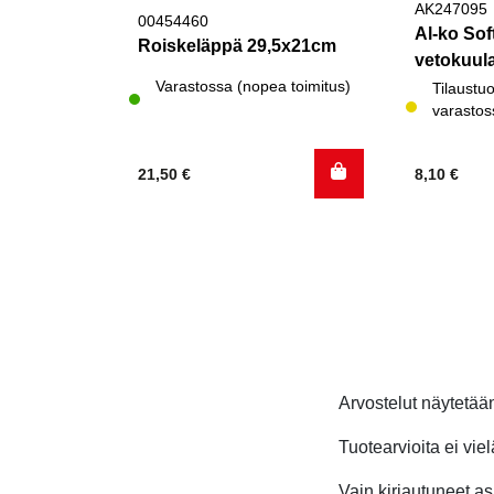
AK247095
00454460
Al-ko Soft
Roiskeläppä 29,5x21cm
vetokuul
Varastossa (nopea toimitus)
Tilaustuo
varastos
21,50
€
8,10
€
Arvostelut näytetä
Tuotearvioita ei viel
Vain kirjautuneet asi