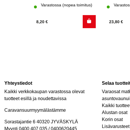
Varastossa (nopea toimitus)
Varastos
8,20
€
23,80
€
Yhteystiedot
Selaa tuottei
Kaikki verkkokaupan varastossa olevat
Varaosat matk
tuotteet esillä ja noudettavissa
asuntovaunui
Kaikki tuottee
Caravansuurmyymälästämme
Alustan osat
Korin osat
Sorastajantie 6 40320 JYVÄSKYLÄ
Lisävarusteet 
Myynti 0400 407 035 / 0400620445