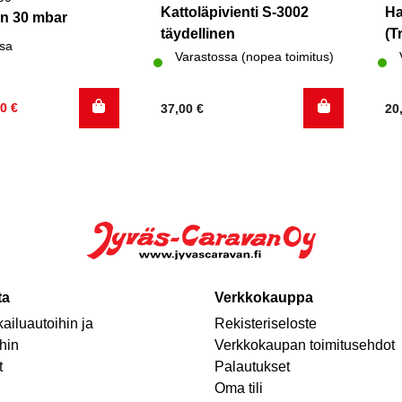
Kattoläpivienti S-3002
Ha
in 30 mbar
täydellinen
(T
sa
Varastossa (nopea toimitus)
inen
60
€
37,00
€
20
ta
Verkkokauppa
ailuautoihin ja
Rekisteriseloste
hin
Verkkokaupan toimitusehdot
t
Palautukset
Oma tili