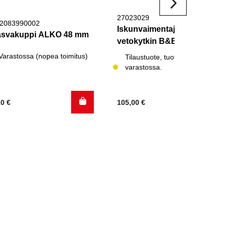
27023029
2083990002
Iskunvaimentaja
svakuppi ALKO 48 mm
vetokytkin B&B
Varastossa (nopea toimitus)
Tilaustuote, tuotetta ei
varastossa.
10
€
105,00
€