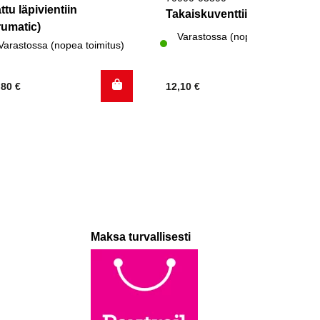
ttu läpivientiin
Takaiskuventtiili Truma
rumatic)
Varastossa (nopea toimitus)
Varastossa (nopea toimitus)
,80
€
12,10
€
Maksa turvallisesti