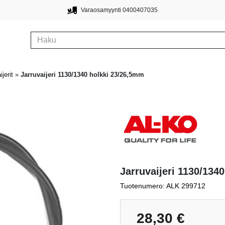
Varaosamyynti 0400407035
ijerit
»
Jarruvaijeri 1130/1340 holkki 23/26,5mm
Jarruvaijeri 1130/134
Tuotenumero: ALK 299712
28,30
€