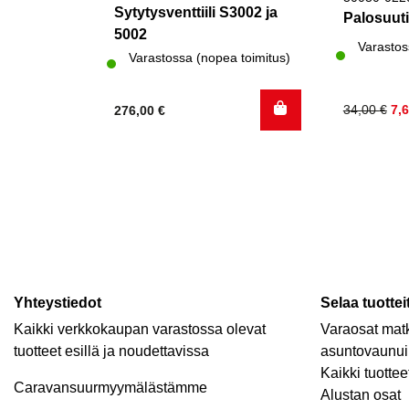
Sytytysventtiili S3002 ja
Palosuut
5002
Varastos
Varastossa (nopea toimitus)
Alkuperä
Nykyinen
34,00
€
7,
276,00
€
hinta
hinta
oli:
on:
34,00 €.
7,60 €.
Yhteystiedot
Selaa tuottei
Kaikki verkkokaupan varastossa olevat
Varaosat matk
tuotteet esillä ja noudettavissa
asuntovaunui
Kaikki tuottee
Caravansuurmyymälästämme
Alustan osat