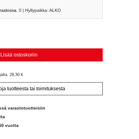
arastossa.
0
| Hyllypaikka: ALKO
Lisää ostoskoriin
jalta:
28,30
€
oja tuotteesta tai toimituksesta
ssä varastotuotteisiin
tta
50 vuotta