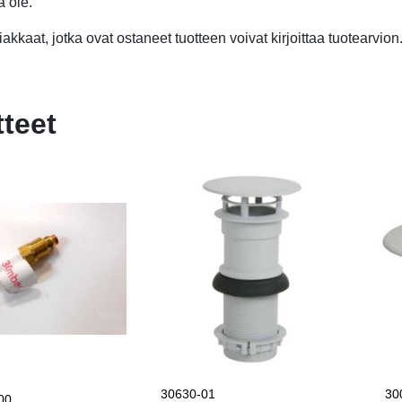
ä ole.
akkaat, jotka ovat ostaneet tuotteen voivat kirjoittaa tuotearvion
tteet
30630-01
30
00