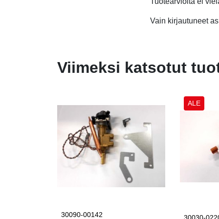
Tuotearvioita ei viel
Vain kirjautuneet asi
Viimeksi katsotut tuo
ALE
30090-00142
30030-022