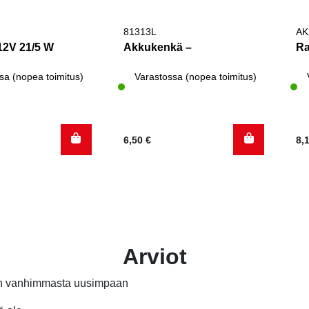
81313L
AK
12V 21/5 W
Akkukenkä –
Ra
sa (nopea toimitus)
Varastossa (nopea toimitus)
6,50
€
8,
Arviot
än vanhimmasta uusimpaan