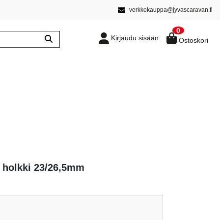
verkkokauppa@jyvascaravan.fi
0
Kirjaudu sisään
Ostoskori
0 holkki 23/26,5mm