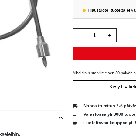
Tilaustuote, tuotetta ei v
Alhaisin hinta viimeisen 30 päivän a
Kysy lisätiet
Nopea toimitus 2-5 päivä
Varastossa yli 8000 tuote
Luotettavaa kauppaa yli 
kseleihin.