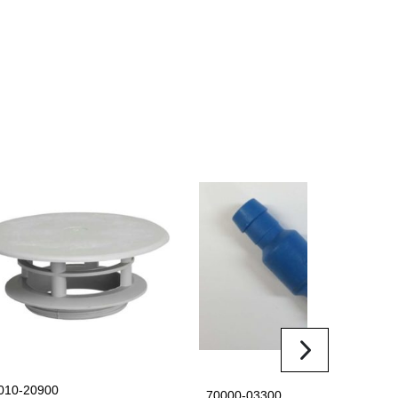
.
010-20900
70000-03300