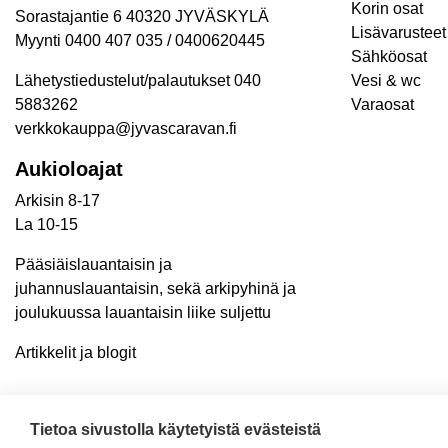
Korin osat
Sorastajantie 6 40320 JYVÄSKYLÄ
Lisävarusteet 
Myynti 0400 407 035 / 0400620445
Sähköosat
Lähetystiedustelut/palautukset 040
Vesi & wc
5883262
Varaosat
verkkokauppa@jyvascaravan.fi
Aukioloajat
Arkisin 8-17
La 10-15
Pääsiäislauantaisin ja
juhannuslauantaisin, sekä arkipyhinä ja
joulukuussa lauantaisin liike suljettu
Artikkelit ja blogit
Tietoa sivustolla käytetyistä evästeistä