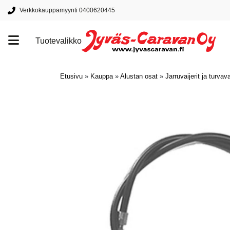
Verkkokauppamyynti 0400620445
Tuotevalikko
Tuotemerkit
Etusivu
»
Kauppa
»
Alustan osat
»
Jarruvaijerit ja turvava