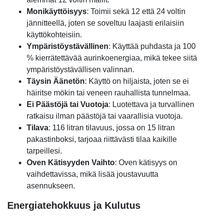
Monikäyttöisyys
: Toimii sekä 12 että 24 voltin
jännitteellä, joten se soveltuu laajasti erilaisiin
käyttökohteisiin.
Ympäristöystävällinen
: Käyttää puhdasta ja 100
% kierrätettävää aurinkoenergiaa, mikä tekee siitä
ympäristöystävällisen valinnan.
Täysin Äänetön
: Käyttö on hiljaista, joten se ei
häiritse mökin tai veneen rauhallista tunnelmaa.
Ei Päästöjä tai Vuotoja
: Luotettava ja turvallinen
ratkaisu ilman päästöjä tai vaarallisia vuotoja.
Tilava
: 116 litran tilavuus, jossa on 15 litran
pakastinboksi, tarjoaa riittävästi tilaa kaikille
tarpeillesi.
Oven Kätisyyden Vaihto
: Oven kätisyys on
vaihdettavissa, mikä lisää joustavuutta
asennukseen.
Energiatehokkuus ja Kulutus