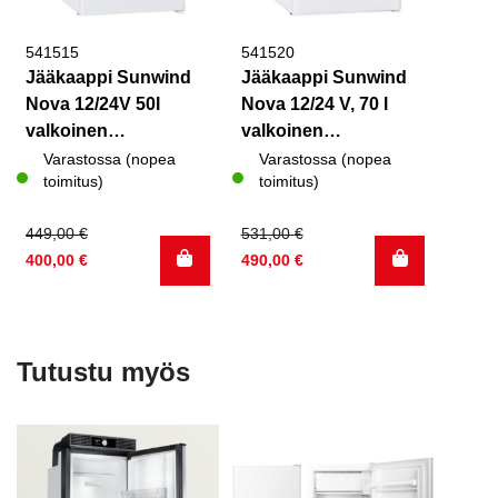
541515
541520
Jääkaappi Sunwind
Jääkaappi Sunwind
Nova 12/24V 50l
Nova 12/24 V, 70 l
valkoinen
valkoinen
670x402x485mm
820x460x460mm
Varastossa (nopea
Varastossa (nopea
toimitus)
toimitus)
Alkuperäinen
Nykyinen
Alkuperäinen
Nykyinen
449,00
€
531,00
€
hinta
hinta
hinta
hinta
400,00
€
490,00
€
oli:
on:
oli:
on:
449,00 €.
400,00 €.
531,00 €.
490,00 €.
Tutustu myös