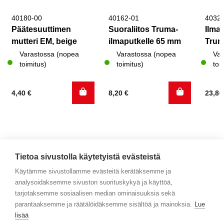
40180-00
40162-01
4032
Päätesuuttimen
Suoraliitos Truma-
Ilma
mutteri EM, beige
ilmaputkelle 65 mm
Trum
Varastossa (nopea
Varastossa (nopea
Var
toimitus)
toimitus)
toi
4,40
€
8,20
€
23,8
Tietoa sivustolla käytetyistä evästeistä
Käytämme sivustollamme evästeitä kerätäksemme ja
analysoidaksemme sivuston suorituskykyä ja käyttöä,
Yhteystiedot
tarjotaksemme sosiaalisen median ominaisuuksia sekä
parantaaksemme ja räätälöidäksemme sisältöä ja mainoksia.
Lue
Selaa tuotteita
lisää