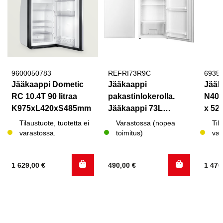
9600050783
REFRI73R9C
6935
Jääkaappi Dometic
Jääkaappi
Jääk
RC 10.4T 90 litraa
pakastinlokerolla.
N409
K975xL420xS485mm
Jääkaappi 73L
x 52,
pakastelokero 9L
Tilaustuote, tuotetta ei
Varastossa (nopea
Til
varastossa.
toimitus)
var
1 629,00
€
490,00
€
1 470