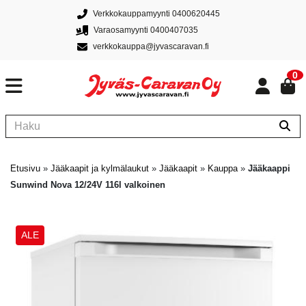
Verkkokauppamyynti 0400620445
Varaosamyynti 0400407035
verkkokauppa@jyvascaravan.fi
0
Etusivu
»
Jääkaapit ja kylmälaukut
»
Jääkaapit
»
Kauppa
»
Jääkaappi
Sunwind Nova 12/24V 116l valkoinen
ALE