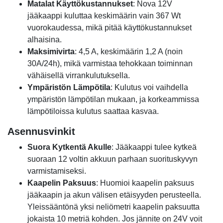
Matalat Käyttökustannukset
: Nova 12V
jääkaappi kuluttaa keskimäärin vain 367 Wt
vuorokaudessa, mikä pitää käyttökustannukset
alhaisina.
Maksimivirta
: 4,5 A, keskimäärin 1,2 A (noin
30A/24h), mikä varmistaa tehokkaan toiminnan
vähäisellä virrankulutuksella.
Ympäristön Lämpötila
: Kulutus voi vaihdella
ympäristön lämpötilan mukaan, ja korkeammissa
lämpötiloissa kulutus saattaa kasvaa.
Asennusvinkit
Suora Kytkentä Akulle
: Jääkaappi tulee kytkeä
suoraan 12 voltin akkuun parhaan suorituskyvyn
varmistamiseksi.
Kaapelin Paksuus
: Huomioi kaapelin paksuus
jääkaapin ja akun välisen etäisyyden perusteella.
Yleissääntönä yksi neliömetri kaapelin paksuutta
jokaista 10 metriä kohden. Jos jännite on 24V voit