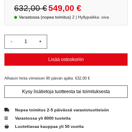
Alkuperäinen
Nykyinen
632,00
€
549,00
€
hinta
hinta
Varastossa (nopea toimitus)
2
| Hyllypaikka: oiva
oli:
on:
632,00 €.
549,00 €.
Lisää ostoskoriin
Alhaisin hinta viimeisen 90 päivän ajalta:
632,00
€
Kysy lisätietoja tuotteesta tai toimituksesta
Nopea toimitus 2-5 päivässä varastotuotteisiin
Varastossa yli 8000 tuotetta
Luotettavaa kauppaa yli 50 vuotta