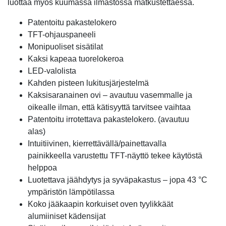
luottaa myös kuumassa ilmastossa matkustettaessa.
Patentoitu pakastelokero
TFT-ohjauspaneeli
Monipuoliset sisätilat
Kaksi kapeaa tuorelokeroa
LED-valolista
Kahden pisteen lukitusjärjestelmä
Kaksisaranainen ovi – avautuu vasemmalle ja
oikealle ilman, että kätisyyttä tarvitsee vaihtaa
Patentoitu irrotettava pakastelokero. (avautuu
alas)
Intuitiivinen, kierrettävällä/painettavalla
painikkeella varustettu TFT-näyttö tekee käytöstä
helppoa
Luotettava jäähdytys ja syväpakastus – jopa 43 °C
ympäristön lämpötilassa
Koko jääkaapin korkuiset oven tyylikkäät
alumiiniset kädensijat