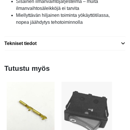
Sisäinen ilmanvaihtojärjestelmä – muita
ilmanvaihtosäleikköjä ei tarvita
Miellyttävän hiljainen toiminta yökäyttötilassa,
nopea jäähdytys tehotoiminnolla
Tekniset tiedot
Tutustu myös