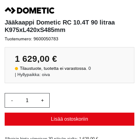
Jääkaappi Dometic RC 10.4T 90 litraa
K975xL420xS485mm
Tuotenumero: 9600050783
1 629,00
€
Tilaustuote, tuotetta ei varastossa.
0
| Hyllypaikka: oiva
Lisää ostoskoriin
Alhaisin hinta viimeisen 30 päivän ajalta:
1 629,00
€