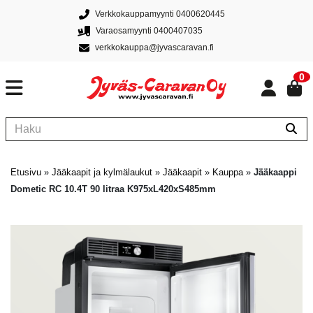
Verkkokauppamyynti 0400620445
Varaosamyynti 0400407035
verkkokauppa@jyvascaravan.fi
0
Etusivu
»
Jääkaapit ja kylmälaukut
»
Jääkaapit
»
Kauppa
»
Jääkaappi
Dometic RC 10.4T 90 litraa K975xL420xS485mm