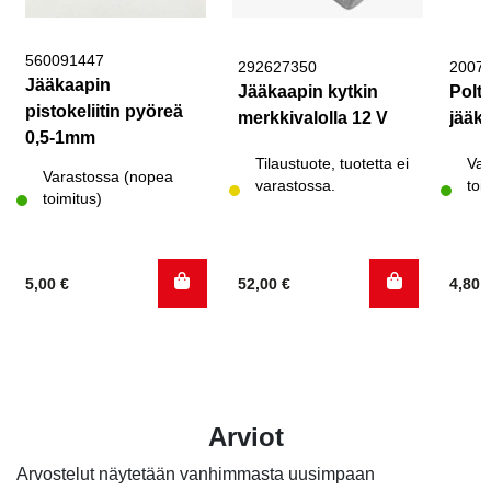
560091447
292627350
2007
Jääkaapin
Jääkaapin kytkin
Poltt
pistokeliitin pyöreä
merkkivalolla 12 V
jääk
0,5-1mm
Tilaustuote, tuotetta ei
Var
Varastossa (nopea
varastossa.
toi
toimitus)
5,00
€
52,00
€
4,80
Arviot
Arvostelut näytetään vanhimmasta uusimpaan