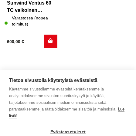
Sunwind Ventus 60
TC valkoinen
665x460x480cm
Varastossa (nopea
toimitus)
600,00
€
Tietoa sivustolla käytetyistä evästeistä
Käytämme sivustollamme evästeitä kerätäksemme ja
analysoidaksemme sivuston suorituskykyä ja käyttöä,
Yhteystiedot
tarjotaksemme sosiaalisen median ominaisuuksia sekä
parantaaksemme ja räätälöidäksemme sisältöä ja mainoksia.
Lue
Selaa tuotteita
lisää
Verkkokauppa
Evästeasetukset