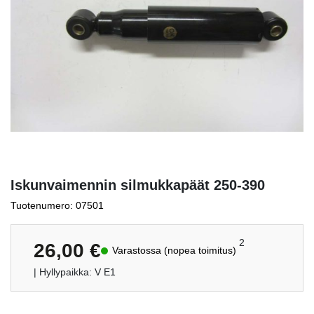
Iskunvaimennin silmukkapäät 250-390
Tuotenumero: 07501
2
26,00
€
Varastossa (nopea toimitus)
| Hyllypaikka: V E1