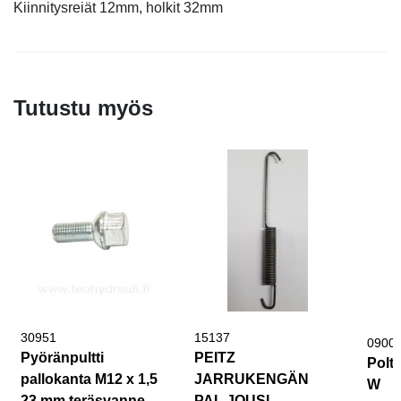
Kiinnitysreiät 12mm, holkit 32mm
Tutustu myös
30951
15137
0900
Pyöränpultti
PEITZ
Polt
pallokanta M12 x 1,5
JARRUKENGÄN
W
23 mm teräsvanne
PAL.JOUSI