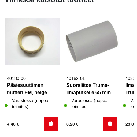
40180-00
40162-01
4032
Päätesuuttimen
Suoraliitos Truma-
Ilma
mutteri EM, beige
ilmaputkelle 65 mm
Trum
Varastossa (nopea
Varastossa (nopea
Var
toimitus)
toimitus)
toi
4,40
€
8,20
€
23,8