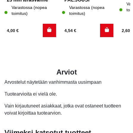
Var
Varastossa (nopea
Varastossa (nopea
toi
toimitus)
toimitus)
4,00
€
4,54
€
2,60
Arviot
Arvostelut näytetään vanhimmasta uusimpaan
Tuotearvioita ei vielä ole.
Vain kirjautuneet asiakkaat, jotka ovat ostaneet tuotteen
voivat kirjoittaa tuotearvion.
Viimeksi katsotut tuotteet