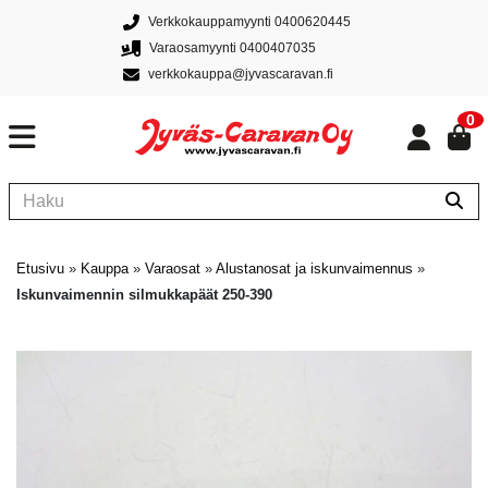
Verkkokauppamyynti 0400620445
Varaosamyynti 0400407035
verkkokauppa@jyvascaravan.fi
0
Etusivu
»
Kauppa
»
Varaosat
»
Alustanosat ja iskunvaimennus
»
Iskunvaimennin silmukkapäät 250-390