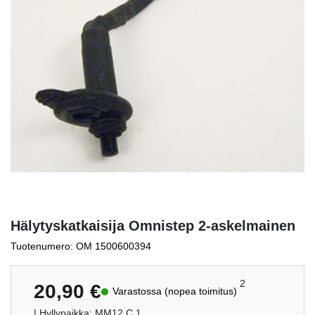
Hälytyskatkaisija Omnistep 2-askelmainen
Tuotenumero: OM 1500600394
2
20,90
€
Varastossa (nopea toimitus)
| Hyllypaikka: MM12.C.1