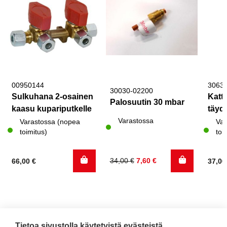
00950144
3063
30030-02200
Sulkuhana 2-osainen
Katto
Palosuutin 30 mbar
kaasu kupariputkelle
täyde
Varastossa
Varastossa (nopea
Var
toimitus)
toi
Alkuperäinen
Nykyinen
34,00
€
7,60
€
66,00
€
37,0
hinta
hinta
oli:
on:
34,00 €.
7,60 €.
Tietoa sivustolla käytetyistä evästeistä