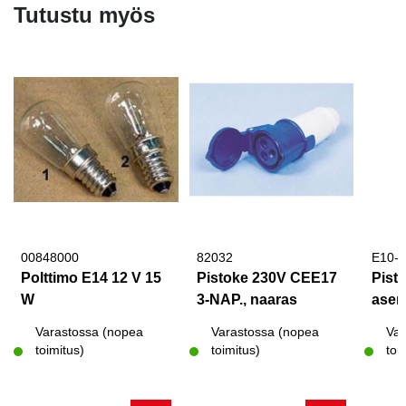
Tutustu myös
00848000
82032
E10-
Polttimo E14 12 V 15
Pistoke 230V CEE17
Pisto
W
3-NAP., naaras
asen
Varastossa (nopea
Varastossa (nopea
Var
toimitus)
toimitus)
toi