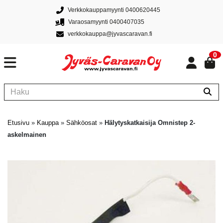
Verkkokauppamyynti 0400620445
Varaosamyynti 0400407035
verkkokauppa@jyvascaravan.fi
0
Etusivu
»
Kauppa
»
Sähköosat
»
Hälytyskatkaisija Omnistep 2-
askelmainen